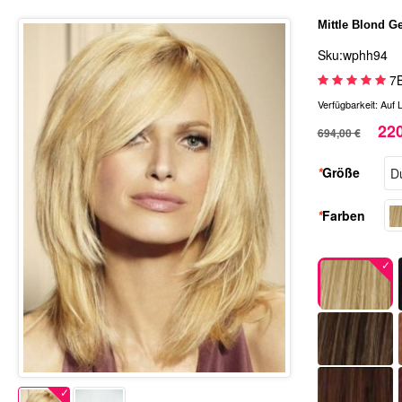
Mittle Blond G
Sku:wphh94
7
Verfügbarkeit:
Auf 
220
694,00 €
*
Größe
*
Farben