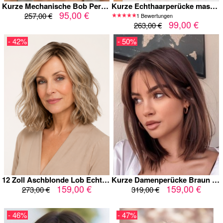
Kurze Mechanische Bob Perücke mit Strähnchen – Haar mit Pony für Damen
Kurze Echthaarperücke maschinell gefertigt – Kupferbraun & Natürlich
95,00 €
257,00 €
1 Bewertungen
99,00 €
263,00 €
- 42%
- 50%
12 Zoll Aschblonde Lob Echthaarperücke für Damen mit Lace Front und dunklem Ansatz
Kurze Damenperücke Braun mit Pony – Glatte Bob Perücke mit natürlichem Look
159,00 €
159,00 €
273,00 €
319,00 €
- 46%
- 47%