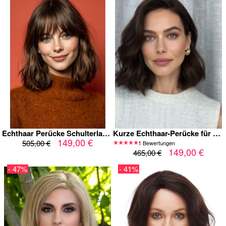
Echthaar Perücke Schulterlanger Bob mit Pony – Maschinengefertigt, Mittelbraun mit Natürlichem Glanz, Leicht Gewellt & Stufig, Weich, Atmungsaktiv und Alltagstauglich für Damen
Kurze Echthaar-Perücke für Frauen – Dunkelbraun, Natürlicher Bob-Schnitt, Maschinengefertigt
149,00 €
505,00 €
1 Bewertungen
149,00 €
465,00 €
- 47%
- 41%