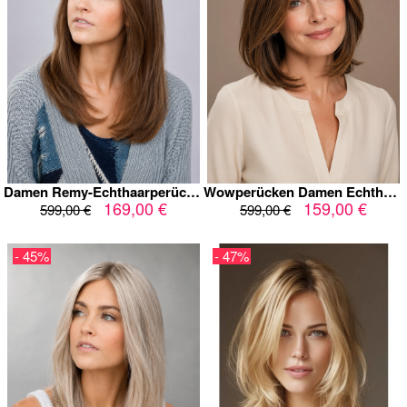
Damen Remy-Echthaarperücke langer Stufenschnitt 16 Zoll – Haselnussbraun mit Karamell-Highlights – Lace Front – glatt
Wowperücken Damen Echthaar Perücke mit Full Lace, Lace Front & Kappenlos - 100% Remy Naturhaar, Glatt (Straight), 12 Zoll, Schwarzbraun mit Highlights
169,00 €
159,00 €
599,00 €
599,00 €
- 45%
- 47%