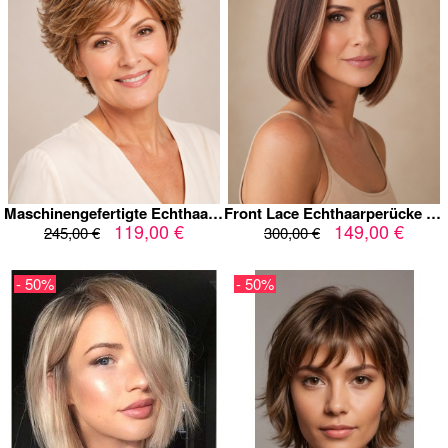
Maschinengefertigte Echthaarperücke Damen 100% Remy Echthaar – Stufiger Kurzhaarschnitt in Honigbraun mit Highlights, Voluminös & Natürlich
Front Lace Echthaarperücke Damen 100% Remy Echthaar – Glatter Bob in Dunkelbraun mit Caramel Highlights, Mittelscheitel, Natürlicher Haaransatz
119,00 €
149,00 €
245,00 €
300,00 €
- 50%
- 50%