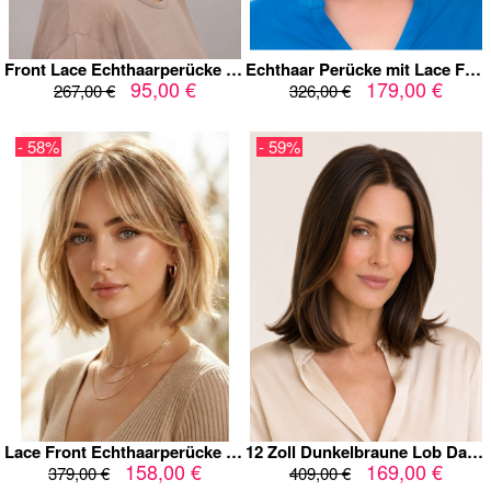
Front Lace Echthaarperücke Damen 100% Remy Echthaar – Eleganter Bob Dunkelbraun, Kurz & Voluminös, Natürlicher Haaransatz, Unsichtbare Lace
Echthaar Perücke mit Lace Front – Natürlicher Look & Komfort | Premium Damenperücke
95,00 €
179,00 €
267,00 €
326,00 €
- 58%
- 59%
Lace Front Echthaarperücke French Bob mit Curtain Bangs – Blonde Damenperücke aus 100 % Echthaar Natürlich Gestuft
12 Zoll Dunkelbraune Lob Damen Echthaarperücke Lace Front Karamell Highlights
158,00 €
169,00 €
379,00 €
409,00 €