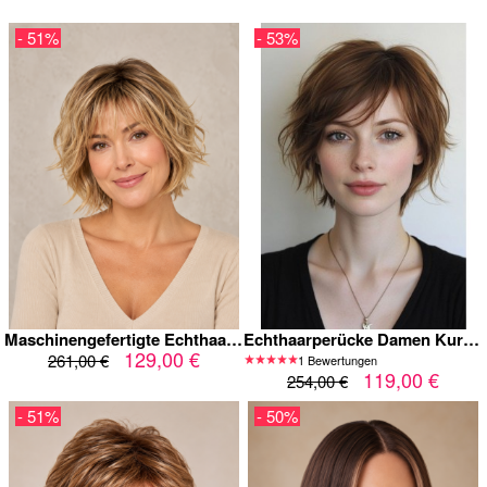
- 51%
- 53%
Maschinengefertigte Echthaarperücke Damen 100% Remy Echthaar – Stufiger Wavy Bob in Honigblond Balayage mit Fransigem Pony, Voluminös & Natürlich
Echthaarperücke Damen Kurz Braun – Moderner Pixie Cut mit Leichtem Pony, Maschinengefertigte Menschenhaar Perücke, Natürliches Volumen und Alltagstauglicher Look
129,00 €
261,00 €
1 Bewertungen
119,00 €
254,00 €
- 51%
- 50%