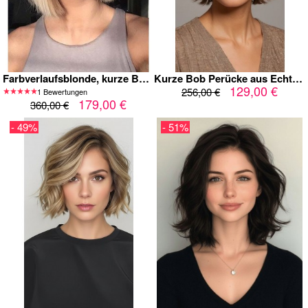
Farbverlaufsblonde, kurze Bob-Perücke mit 360-Grad-Natur-Lace-Front aus Echthaar für kaukasische Frauen
Kurze Bob Perücke aus Echthaar mit Pony – Natürliches Braun, Maschinengefertigte Damenperücke, Layered Cut, Alltagslook, Real Hair Wig
129,00 €
256,00 €
1 Bewertungen
179,00 €
360,00 €
- 49%
- 51%