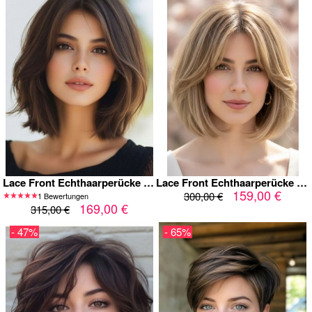
Lace Front Echthaarperücke in Dunkelbraun – Kurze Bob Damenperücke m
Lace Front Echthaarperücke Long Bob mit Curtain Bangs – Blonde Damenperücke aus 100% Echthaar Natürlich & Glatt
159,00 €
300,00 €
1 Bewertungen
169,00 €
315,00 €
- 47%
- 65%