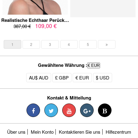
Realistische Echthaar Perücke für Damen – Kurzer blonder Pixie-Schnitt, maschinell gefertigt, natürlicher Fall & hoher Tragekomf
109,00 €
387,00 €
1
2
3
4
5
Gewähltene Währung :
€ EUR
AU$ AUD
£ GBP
€ EUR
$ USD
Kontakt & Mitteilung
Über uns
Mein Konto
Kontaktieren Sie uns
Hilfezentrum