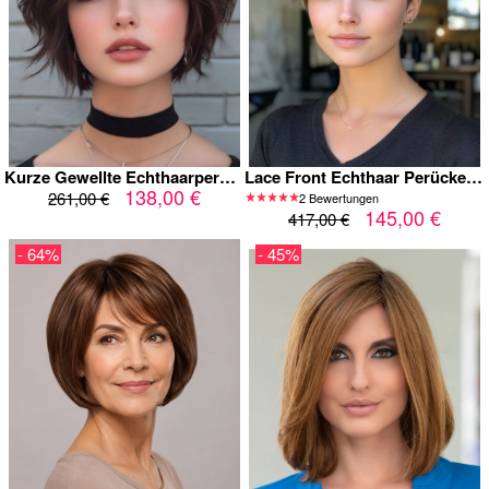
Kurze Gewellte Echthaarperücke für Damen – Natürlicher Braun Bob mit Seitenscheitel
Lace Front Echthaar Perücke Kurz – Natürlicher Pixie Cut mit Seitenscheitel, Unsichtbare Front, Handgeknüpft, Natürliches Volumen für Damen
138,00 €
261,00 €
2 Bewertungen
145,00 €
417,00 €
- 64%
- 45%