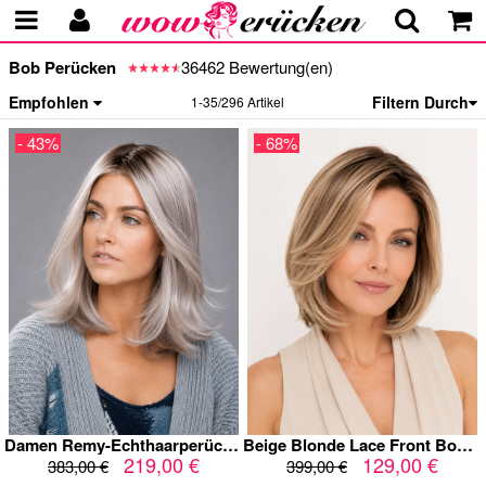
Bob Perücken
36462 Bewertung(en)
Empfohlen
Filtern Durch
1-35/296 Artikel
- 43%
- 68%
Damen Remy-Echthaarperücke Long Bob 14 Zoll – Silber-Aschblond mit dunklem Ansatz – Lace Front – glatt gestuft
Beige Blonde Lace Front Bob Echthaarperücke mit dunklem Ansatz – 10 Zoll
219,00 €
129,00 €
383,00 €
399,00 €