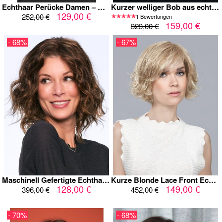
Echthaar Perücke Damen – Maschinengefertigt, Kurzer Welliger Bob, Balayage Blond, Natürliches Volumen, Weich & Realistisch für Alltag & Styling
Kurzer welliger Bob aus echtem Menschenhaar –Kappenlos Maschinengefertigte Perücke in natürlichem Dunkelbraun
129,00 €
252,00 €
1 Bewertungen
159,00 €
323,00 €
- 68%
- 67%
Maschinell Gefertigte Echthaar Perücke Damen – Kurz & Lockig, Natürliches Braun, Leicht & Voluminös, Pflegeleicht, Natürlicher Alltags-Look
Kurze Blonde Lace Front Echthaarperücke – Natürlich Gestufter Bob mit Seitlichem Pony, 100% Human Hair Damenperücke
128,00 €
149,00 €
396,00 €
452,00 €
- 70%
- 68%