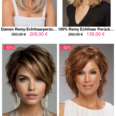
Damen Remy-Echthaarperücke Long Bob 14 Zoll – Aschbeige-Blond mit dunklem Ansatz – Lace Front – glatt gestuft
100% Remy Echthaar Perücke Damen Maschinengefertigt – Long Bob Hellblond, Schulterlang, Stufig, Natürliches Volumen, Seitenscheitel
209,00 €
139,00 €
383,00 €
260,00 €
- 63%
- 62%