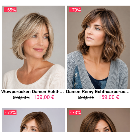
- 65%
- 73%
Wowperücken Damen Echthaar-Perücke Bob mit Pony - 10 Zoll (25 cm) Stufenschnitt | Aschblond Highlights
Damen Remy-Echthaarperücke Wavy Bob 12 Zoll – Schokoladenbraun mit Karamell-Highlights – Full Lace, Lace Front & Kappenlos – wellig gestuft
139,00 €
159,00 €
399,00 €
599,00 €
- 72%
- 73%