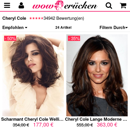
Cheryl Cole
34942 Bewertung(en)
Empfohlen
Filtern Durch
24 Artikel
- 50%
- 35%
Scharmant Cheryl Cole Wellig Kappenlos Perücke
Cheryl Cole Lange Moderne Wellig Echthaar Perücke
177,00 €
363,00 €
354,00 €
555,00 €