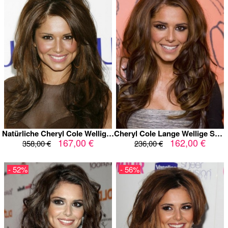
Natürliche Cheryl Cole Wellig Spitzefront Perücke
Cheryl Cole Lange Wellige Sexy Synthetische Perücke
167,00 €
162,00 €
358,00 €
236,00 €
- 52%
- 56%