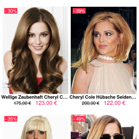
- 30%
- 39%
Wellige Zaubenhaft Cheryl Cole Lange Perücke
Cheryl Cole Hübsche Seidenweiche Gerade Perücke
123,00 €
122,00 €
175,00 €
200,00 €
- 35%
- 49%