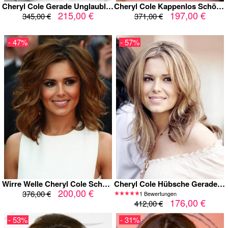
Cheryl Cole Gerade Unglaubliche Spitzefront Perücke
Cheryl Cole Kappenlos Schöne Echthaar Perücke
215,00 €
197,00 €
345,00 €
371,00 €
- 47%
- 57%
Wirre Welle Cheryl Cole Schulterlänge Perücke
Cheryl Cole Hübsche Gerade Perücke
200,00 €
376,00 €
1 Bewertungen
176,00 €
412,00 €
- 53%
- 31%