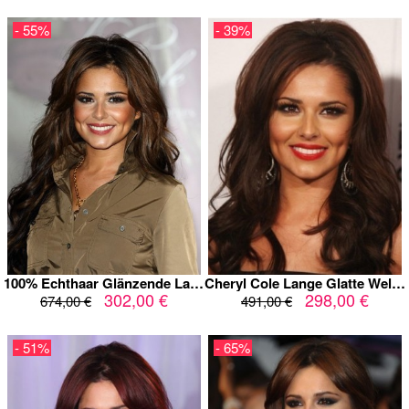
- 55%
- 39%
100% Echthaar Glänzende Lange Welle Perücke
Cheryl Cole Lange Glatte Wellig Echthaar Perücke
302,00 €
298,00 €
674,00 €
491,00 €
- 51%
- 65%