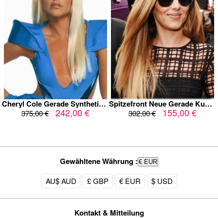
Cheryl Cole Gerade Synthetische Zaubenhaft Perücke
Spitzefront Neue Gerade Kunsthaar Perücke
242,00 €
155,00 €
375,00 €
302,00 €
Gewähltene Währung :
€ EUR
AU$ AUD
£ GBP
€ EUR
$ USD
Kontakt & Mitteilung