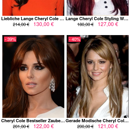
Liebliche Lange Cheryl Cole Perücke
Lange Cheryl Cole Styling Wellige Perücke
130,00 €
127,00 €
214,00 €
180,00 €
- 39%
- 40%
Cheryl Cole Bestseller Zaubenhaft Verkaufen Perücke
Gerade Modische Cheryl Cole Perücke
122,00 €
121,00 €
201,00 €
200,00 €