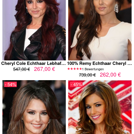
Cheryl Cole Echthaar Lebhafte Mono Perücke
100% Remy Echthaar Cheryl Cole Mono Perücke
267,00 €
547,00 €
1 Bewertungen
262,00 €
739,00 €
- 54%
- 45%