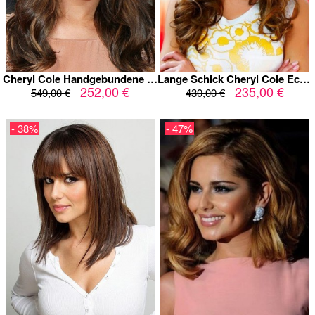
Cheryl Cole Handgebundene Echthaar Wellig Perücke
Lange Schick Cheryl Cole Echthaar Perücke
252,00 €
235,00 €
549,00 €
430,00 €
- 38%
- 47%