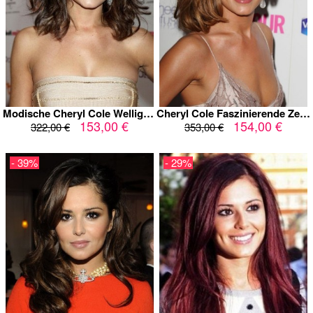
Modische Cheryl Cole Wellige Synthetische Perücke
Cheryl Cole Faszinierende Zentrale Trennung Mittle Perücke
153,00 €
154,00 €
322,00 €
353,00 €
- 39%
- 29%