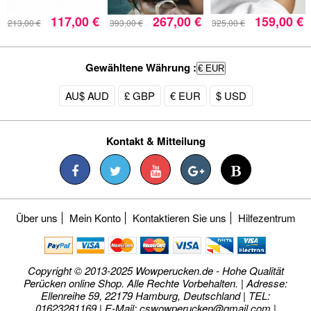
117,00 €
267,00 €
159,00 €
213,00 €
393,00 €
325,00 €
Gewähltene Währung :
€ EUR
AU$ AUD
£ GBP
€ EUR
$ USD
Kontakt & Mitteilung
Über uns
Mein Konto
Kontaktieren Sie uns
Hilfezentrum
Copyright © 2013-2025 Wowperucken.de - Hohe Qualität
Perücken online Shop. Alle Rechte Vorbehalten. | Adresse:
Ellenreihe 59, 22179 Hamburg, Deutschland | TEL:
01623281169 | E-Mail:
cswowperucken@gmail.com
|