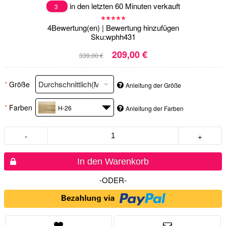
in den letzten 60 Minuten verkauft
3
4
Bewertung(en)
|
Bewertung hinzufügen
Sku:
wphh431
209,00 €
339,00 €
*
Größe
Anleitung der Größe
*
Farben
H-26
Anleitung der Farben
-
+
In den Warenkorb
-ODER-