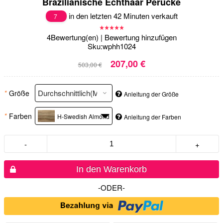
Braziliänische Echthaar Perücke
in den letzten 42 Minuten verkauft
7
4
Bewertung(en)
|
Bewertung hinzufügen
Sku:
wphh1024
207,00 €
503,00 €
*
Größe
Anleitung der Größe
*
Farben
H-Swedish Almond
Anleitung der Farben
-
+
In den Warenkorb
-ODER-