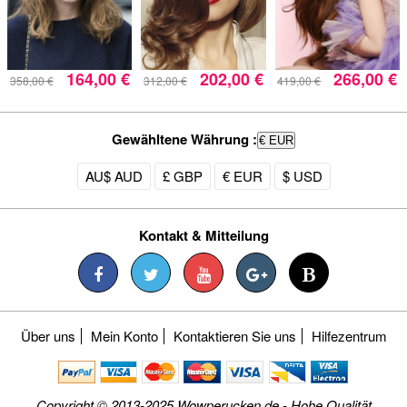
164,00 €
202,00 €
266,00 €
358,00 €
312,00 €
419,00 €
Gewähltene Währung :
€ EUR
AU$ AUD
£ GBP
€ EUR
$ USD
Kontakt & Mitteilung
Über uns
Mein Konto
Kontaktieren Sie uns
Hilfezentrum
Copyright © 2013-2025 Wowperucken.de - Hohe Qualität