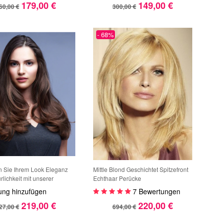
179,00 €
149,00 €
Haaransatz
60,00 €
300,00 €
- 68%
n Sie Ihrem Look Eleganz
Mittle Blond Geschichtet Spitzefront
lichkeit mit unserer
Echthaar Perücke
en Vorderlace-
ung hinzufügen
7 Bewertungen
perücke.
219,00 €
220,00 €
27,00 €
694,00 €