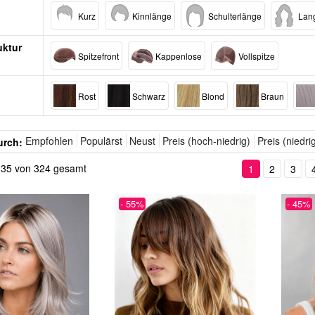
Kurz
Kinnlänge
Schulterlänge
Lan
uktur
Spitzefront
Kappenlose
Vollspitze
Rost
Schwarz
Blond
Braun
Empfohlen
Populärst
Neust
Preis (hoch-niedrig)
Preis (niedri
urch:
is 35 von 324 gesamt
1
2
3
- 55%
- 45%