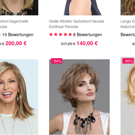
zefront Sagenhafte
Glatte Attraktiv Spitzefront Gerade
Lange E
ücke
Echthaar Perücke
Natürlich
Handgekn
10 Bewertungen
8 Bewertungen
Bewert
Voluminö
200,00 €
140,00 €
Haarans
0 €
317,00 €
6
- 54%
- 60%