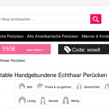
sche Perücken
Afro Amerikanische Perücken
Männer & Kinde
hthaar Perücken
table Handgebundene Echthaar Perücken
Bob
Pixies & Jungefrisur
Geschichtet
Lockig
Gerade
Wellig