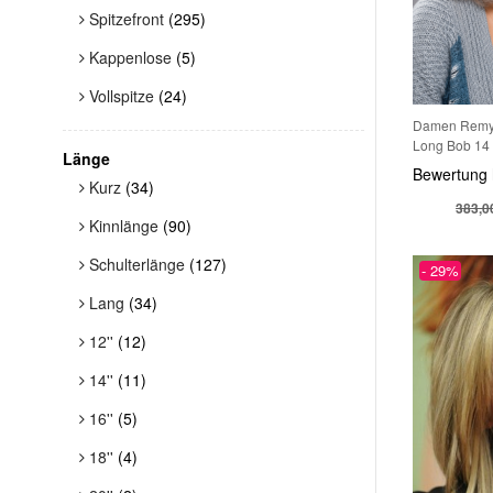
Spitzefront
(295)
Kappenlose
(5)
Vollspitze
(24)
Damen Remy-
Long Bob 14 
Länge
mit dunklem 
Bewertung 
glatt gestuft
Kurz
(34)
383,0
Kinnlänge
(90)
Schulterlänge
(127)
- 29%
Lang
(34)
12''
(12)
14''
(11)
16''
(5)
24.07.2026
18''
(4)
Sie sieht echt aus (jedes