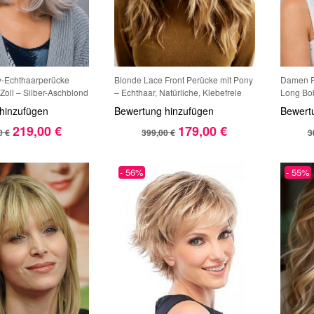
Echthaarperücke
Blonde Lace Front Perücke mit Pony
Damen R
Zoll – Silber-Aschblond
– Echthaar, Natürliche, Klebefreie
Long Bob
Ansatz – Lace Front –
Perücke für Frauen
mit dunk
hinzufügen
Bewertung hinzufügen
Bewert
glatt gest
219,00 €
179,00 €
0 €
399,00 €
3
- 56%
- 55%