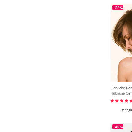
24.07.2026
- 32%
Wowperücken Damen Echthaar-Perücke Bob mit Pony - 10 Zoll (25 cm) Stufenschnitt | Aschblond Highlights
WOW2608******97
105,00 €
Stark Und Flexible Perücke Halterung
Der Sitz der Perücke ist sehr
gut, sie ist in...
Elegant Kappenlos Komfortable Gerade Remy Echthaar Perücke
24.07.2026
WOW2608******19
148,12 €
Natürliche Netzwerk Perücke Kappe
Die Perücke sitzt gut und sieht
total natürlich...
Kurze Damenperücke Braun mit Pony – Glatte Bob Perücke mit natürlichem Look
24.07.2026
Sieht aus wie Echthaar.Tolle
Perücke die nicht ...
Liebliche Ech
24.07.2026
Hübsche Ger
Die Qualität ist super! Die
277,0
Perücke sieht aus...
24.07.2026
- 49%