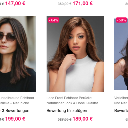
147,00 €
171,00 €
0 €
360,00 €
3
- 64%
- 58%
Dunkelbraune Echthaar
Lace Front Echthaar Perücke –
Verleihe
erücke – Natürliche
Natürlicher Look & Hohe Qualität
und Natür
chenhaarperücke für
luxuriös
3 Bewertungen
Bewertung hinzufügen
Bewert
Echthaar
199,00 €
189,00 €
0 €
527,00 €
5