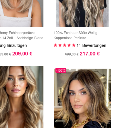
emy-Echthaarperücke
100% Echthaar Süße Wellig
 14 Zoll – Aschbeige-Blond
Kappenlose Perücke
lem Ansatz – Lace Front –
ung hinzufügen
11 Bewertungen
uft
209,00 €
217,00 €
83,00 €
499,00 €
- 56%