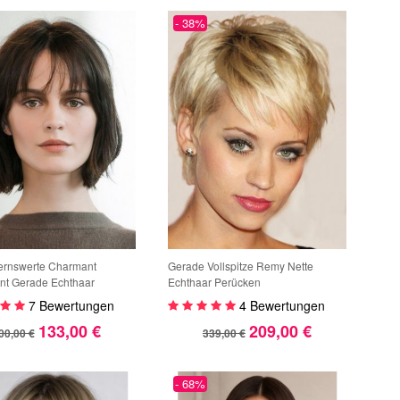
- 38%
rnswerte Charmant
Gerade Vollspitze Remy Nette
ont Gerade Echthaar
Echthaar Perücken
7 Bewertungen
4 Bewertungen
133,00 €
209,00 €
00,00 €
339,00 €
- 68%