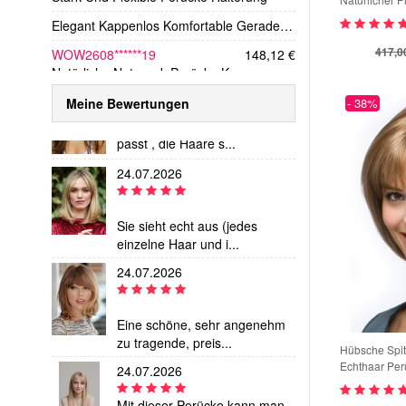
WOW2608******97
105,00 €
Seitenscheite
24.07.2026
Stark Und Flexible Perücke Halterung
Handgeknüpft
für Damen
417,0
Elegant Kappenlos Komfortable Gerade Remy Echthaar Perücke
Die Qualität ist super! Die
WOW2608******19
148,12 €
Perücke sieht aus...
Meine Bewertungen
- 38%
Natürliche Netzwerk Perücke Kappe
24.07.2026
Kurze Damenperücke Braun mit Pony – Glatte Bob Perücke mit natürlichem Look
Eine super leichte Perücke,
WOW2608******37
105,00 €
passt , die Haare s...
Kurze Mechanische Bob Perücke mit Strähnchen – Haar mit Pony für Damen
24.07.2026
WOW2608******06
105,00 €
Kurze Mechanische Bob Perücke mit Strähnchen – Haar mit Pony für Damen
WOW2608******34
158,00 €
Sie sieht echt aus (jedes
Attraktiv Wellig Hinreißende Spitzefront Echthaar Perücke
einzelne Haar und i...
WOW2608******38
24.07.2026
167,00 €
Zauberhafte Wellig Schöne Spitzefront Echthaar Perücke
Hübsche Spitz
WOW2608******18
533,00 €
Eine schöne, sehr angenehm
Echthaar Pe
Heiß Verkaufen Romantische Remy Echthaar Kappenlose Perücke
zu tragende, preis...
Damen Remy-Echthaarperücke langer Stufenschnitt 16 Zoll – Haselnussbraun mit Karamell-Highlights – Lace Front – glatt
24.07.2026