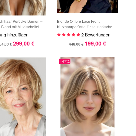
chthaar Perücke Damen –
Blonde Ombre Lace Front
 Blond mit Mittelscheitel –
Kurzhaarperücke für kaukasische
üpft auf Lace – Weiche,
Frauen, 100 % Echthaar
ung hinzufügen
2 Bewertungen
se Wellen – Realistischer
299,00 €
199,00 €
atz
64,00 €
448,00 €
- 47%