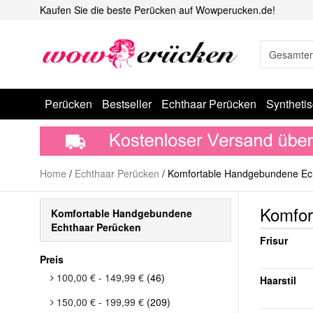
Kaufen Sie die beste Perücken auf Wowperucken.de!
Perücken
Bestseller
Echthaar Perücken
Syntheti
Home
/
Echthaar Perücken
/
Komfortable Handgebundene Ec
Komfor
Komfortable Handgebundene
Echthaar Perücken
Frisur
Preis
100,00 €
-
149,99 €
(46)
Haarstil
150,00 €
-
199,99 €
(209)