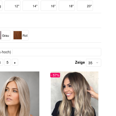
g
12''
14''
16''
18''
20''
Grau
Rot
g-hoch)
4
5
Zeige
- 57%