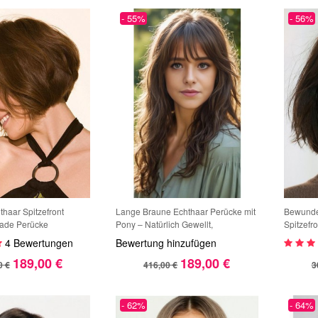
- 55%
- 56%
thaar Spitzefront
Lange Braune Echthaar Perücke mit
Bewunde
ade Perücke
Pony – Natürlich Gewellt,
Spitzefr
Maschinengefertigte Human Hair
Perücke
4 Bewertungen
Bewertung hinzufügen
Wig, Realistischer Look für Damen
189,00 €
189,00 €
0 €
416,00 €
3
- 62%
- 64%