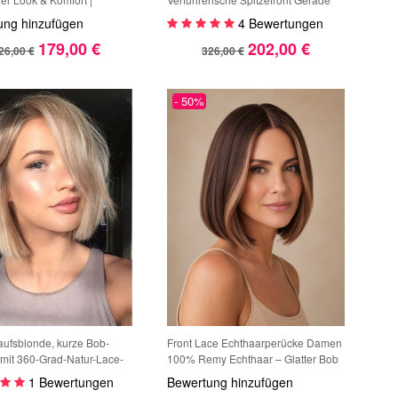
 Damenperücke
Perücke
ung hinzufügen
4 Bewertungen
179,00 €
202,00 €
26,00 €
326,00 €
- 50%
aufsblonde, kurze Bob-
Front Lace Echthaarperücke Damen
mit 360-Grad-Natur-Lace-
100% Remy Echthaar – Glatter Bob
s Echthaar für kaukasische
in Dunkelbraun mit Caramel
1 Bewertungen
Bewertung hinzufügen
Highlights, Mittelscheitel, Natürlicher