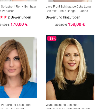
Spitzefront Remy Echthaar
Lace Front Echthaarperücke Long
e Perücken
Bob mit Curtain Bangs – Blonde
Damenperücke aus 100% Echthaar
2 Bewertungen
Bewertung hinzufügen
Natürlich & Glatt
170,00 €
159,00 €
21,00 €
300,00 €
- 38%
 Perücke mit Lace Front –
Wunderschöne Echthaar
her Look & Komfort |
Verführerische Spitzefront Gerade