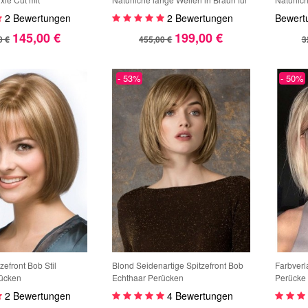
l, Unsichtbare Front,
Damen
Premium
2 Bewertungen
2 Bewertungen
Bewert
, Natürliches Volumen
145,00 €
199,00 €
0 €
455,00 €
3
- 53%
- 50%
efront Bob Stil
Blond Seidenartige Spitzefront Bob
Farbverl
rücken
Echthaar Perücken
Perücke 
Front au
2 Bewertungen
4 Bewertungen
Frauen