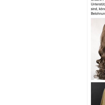
Unterstü
24.07.2026
sind, kö
Sieht aus wie Echthaar.Tolle
Belohnun
Perücke die nicht ...
24.07.2026
Die Qualität ist super! Die
Perücke sieht aus...
24.07.2026
Eine super leichte Perücke,
passt , die Haare s...