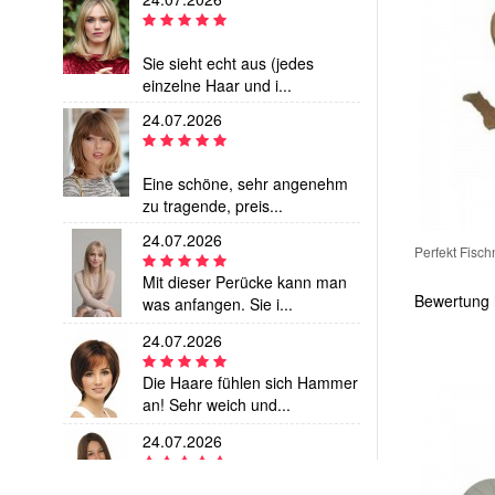
24.07.2026
WOW2608******34
158,00 €
Attraktiv Wellig Hinreißende Spitzefront Echthaar Perücke
WOW2608******38
167,00 €
Sie sieht echt aus (jedes
Zauberhafte Wellig Schöne Spitzefront Echthaar Perücke
einzelne Haar und i...
WOW2608******18
24.07.2026
533,00 €
Damen Remy-Echthaarperücke langer Stufenschnitt 16 Zoll – Haselnussbraun mit Karamell-Highlights – Lace Front – glatt
Heiß Verkaufen Romantische Remy Echthaar Kappenlose Perücke
Eine schöne, sehr angenehm
zu tragende, preis...
WOW2608******69
861,12 €
Perfekt Fisc
Attraktiv Gerade Kappenlos Populärste Echthaar Perücke
24.07.2026
Braziliänische Remy Echthaar Verführerische Gerade Kappenlos Perücke
Bewertung 
Mit dieser Perücke kann man
was anfangen. Sie i...
Herrlich Gerade Handgebundene Kappenlos Echthaar Perücke
24.07.2026
Elegant Kappenlos Natürliche Remy Echthaar Gerade Perücke
Elegant Kappenlos Komfortable Gerade Remy Echthaar Perücke
Die Haare fühlen sich Hammer
an! Sehr weich und...
Preiswerte Echthaar Süße Wellig Spitzefront Perücke
24.07.2026
Magische Klassisch Wellig Kappenlos Echthaar Perücke