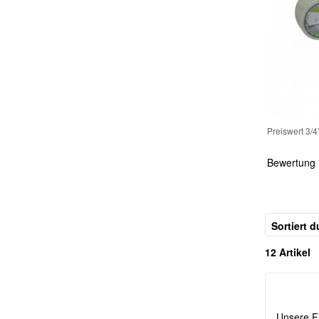
WOW2608******18
199,00 €
Super Produkt ,sie sitzt gut ,
Echthaar Perücke Damen Lace Front – Lange Glatte Balayage Perücke mit Natürlichem Haaransatz, Mittelscheitel, Front Lace Wig aus Echtem Menschenhaar
tolles Gefühl ma...
WOW2608******29
199,00 €
24.07.2026
Echthaar Perücke Damen Lace Front – Lange Glatte Balayage Perücke mit Natürlichem Haaransatz, Mittelscheitel, Front Lace Wig aus Echtem Menschenhaar
WOW2608******45
199,00 €
Erstaunlich gut! Fühlt sich sehr
Echthaar Perücke Damen Lace Front – Lange Glatte Balayage Perücke mit Natürlichem Haaransatz, Mittelscheitel, Front Lace Wig aus Echtem Menschenhaar
gut an, aber...
WOW2608******32
228,00 €
24.07.2026
Preiswert 3/4
Wowperücken Damen Echthaar-Perücke Bob mit Pony - 10 Zoll (25 cm) Stufenschnitt | Aschblond Highlights
Weiter empfehlen
Attraktiv Gerade Kappenlos Populärste Echthaar Perücke
Bewertung 
Sie echt schön aus, schnelle...
WOW2608******97
105,00 €
24.07.2026
Elegant Kappenlos Komfortable Gerade Remy Echthaar Perücke
Stark Und Flexible Perücke Halterung
Sortiert d
Der Sitz der Perücke ist sehr
WOW2608******19
148,12 €
gut, sie ist in...
12 Artikel
Natürliche Netzwerk Perücke Kappe
24.07.2026
Kurze Damenperücke Braun mit Pony – Glatte Bob Perücke mit natürlichem Look
Die Perücke sitzt gut und sieht
WOW2608******14
132,00 €
total natürlich...
Fantastische Gerade Kappenlos Wunderbare Echthaar Perücke
Unsere Fi