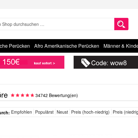
sche Perücken
Afro Amerikanische Perücken
Männer & Kinde
re
34742 Bewertung(en)
Empfohlen
Populärst
Neust
Preis (hoch-niedrig)
Preis (niedri
urch: