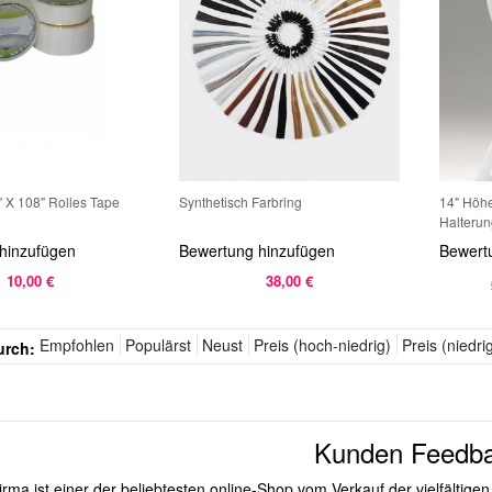
" X 108" Rolles Tape
Synthetisch Farbring
14" Höhe
Halterun
hinzufügen
Bewertung hinzufügen
Bewert
10,00 €
38,00 €
Empfohlen
Populärst
Neust
Preis (hoch-niedrig)
Preis (niedri
urch:
Kunden Feedb
rma ist einer der beliebtesten online-Shop vom Verkauf der vielfältige