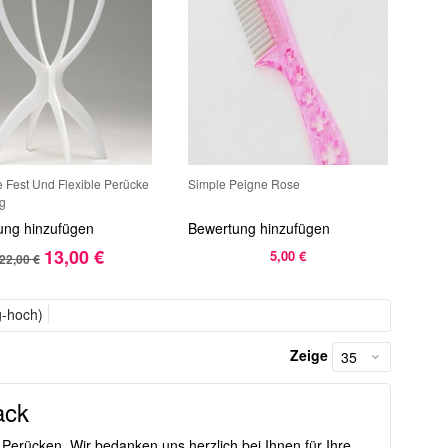
 Fest Und Flexible Perücke
Simple Peigne Rose
g
ung hinzufügen
Bewertung hinzufügen
13,00 €
5,00 €
22,00 €
g-hoch)
Zeige
ack
n Perücken. Wir bedanken uns herzlich bei Ihnen für Ihre