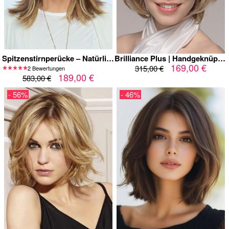
Spitzenstirnperücke – Natürliche Spitzenstirnperücke, glattes Haar mit braunen Strähnen, unsichtbarer Haaransatz, hochwertige Spitzenstirnperücke für Damen
Brilliance Plus | Handgeknüpfte Remy Echthaar-Perücke mit Spitzenfront
169,00 €
315,00 €
2 Bewertungen
189,00 €
583,00 €
- 56%
- 46%