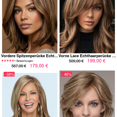
Vordere Spitzenperücke Echthaar Bob Mittelscheitel – Balayage Goldbrau
Vorne Lace Echthaarperücke in Warmem Haselnussbraun mit Natürlichen
199,00 €
509,00 €
1 Bewertungen
179,00 €
567,00 €
- 68%
- 46%