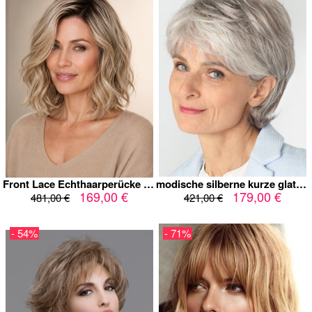
Front Lace Echthaarperücke Damen 100% Remy Echthaar – Long Bob Beige Blond Balayage, Schulterlang, Natürlich Gewellt, Unsichtbarer Haaransatz
modische silberne kurze glatte graue hochwertige Perücken
169,00 €
179,00 €
481,00 €
421,00 €
- 54%
- 71%