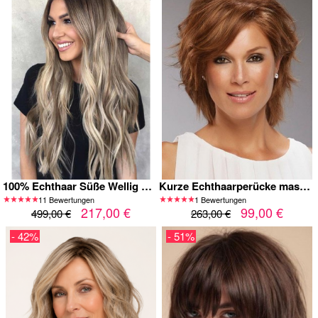
100% Echthaar Süße Wellig Kappenlose Perücke
Kurze Echthaarperücke maschinell gefertigt – Kupferbraun & Natürlich
11 Bewertungen
1 Bewertungen
217,00 €
99,00 €
499,00 €
263,00 €
- 42%
- 51%