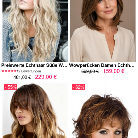
Preiswerte Echthaar Süße Wellig Spitzefront Perücke
Wowperücken Damen Echthaar Perücke mit Full Lace, Lace Front & Kappenlos - 100% Remy Naturhaar, Glatt (Straight), 12 Zoll, Schwarzbraun mit Highlights
159,00 €
599,00 €
12 Bewertungen
229,00 €
481,00 €
- 55%
- 62%