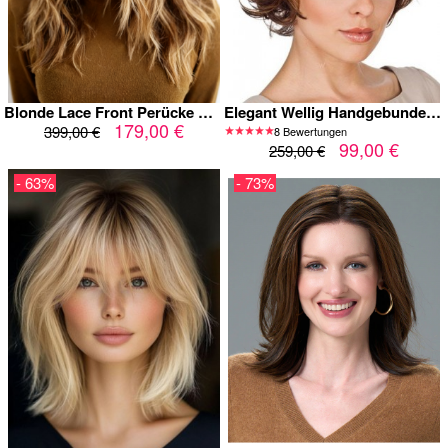
Blonde Lace Front Perücke mit Pony – Echthaar, Natürliche, Klebefreie Perücke für Frauen
Elegant Wellig Handgebundene Kappenlos Echthaar Perücke
179,00 €
399,00 €
8 Bewertungen
99,00 €
259,00 €
- 63%
- 73%