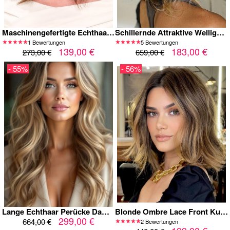
Maschinengefertigte Echthaar-Perücke in Schulterlänge | Natürliche Wellen & Mittelscheitel
Schillernde Attraktive Wellige Kappenlose Echthaar Perücke
1 Bewertungen
5 Bewertungen
139,00 €
183,00 €
273,00 €
659,00 €
- 55%
- 56%
Lange Echthaar Perücke Damen – Natürlich Blond mit Mittelscheitel – Handgeknüpft auf Lace – Weiche, Voluminöse Wellen – Realistischer Haaransatz
Blonde Ombre Lace Front Kurzhaarperücke für kaukasische Frauen, 100 % Echthaar
299,00 €
664,00 €
2 Bewertungen