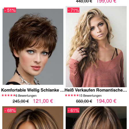
199,00 €
448,00 €
- 51%
- 71%
Komfortable Wellig Schlanke Kappenlos Echthaar Perücke
Heiß Verkaufen Romantische Remy Echthaar Kappenlose Perücke
6 Bewertungen
15 Bewertungen
121,00 €
194,00 €
245,00 €
660,00 €
- 68%
- 61%