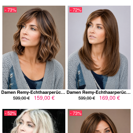
- 73%
- 72%
Damen Remy-Echthaarperücke Wavy Bob 12 Zoll – Schokoladenbraun mit Karamell-Highlights – Full Lace, Lace Front & Kappenlos – wellig gestuft
Damen Remy-Echthaarperücke langer Stufenschnitt 16 Zoll – Haselnussbraun mit Karamell-Highlights – Lace Front – glatt
159,00 €
169,00 €
599,00 €
599,00 €
- 52%
- 73%