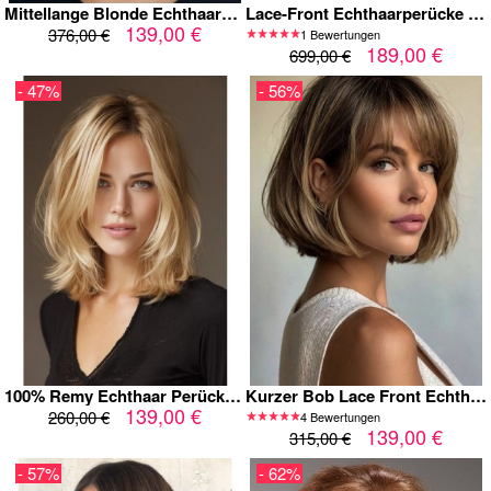
Mittellange Blonde Echthaarperücke für Damen – Glatte Bob Perücke mit
Lace-Front Echthaarperücke in natürlichem Braun – Schulterlang, handgeknüpft, realistische Haarlinie für täglichen Tragekomfort
139,00 €
376,00 €
1 Bewertungen
189,00 €
699,00 €
- 47%
- 56%
100% Remy Echthaar Perücke Damen Maschinengefertigt – Long Bob Hellblond, Schulterlang, Stufig, Natürliches Volumen, Seitenscheitel
Kurzer Bob Lace Front Echthaar Perücke – Natur Braunblond mit Pony
139,00 €
260,00 €
4 Bewertungen
139,00 €
315,00 €
- 57%
- 62%