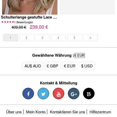
Schulterlange gestufte Lace Front Perücke in Blond – Echthaarperücke
1 Bewertungen
239,00 €
409,00 €
1
2
3
4
5
Gewähltene Währung :
€ EUR
AU$ AUD
£ GBP
€ EUR
$ USD
Kontakt & Mitteilung
Über uns
Mein Konto
Kontaktieren Sie uns
Hilfezentrum