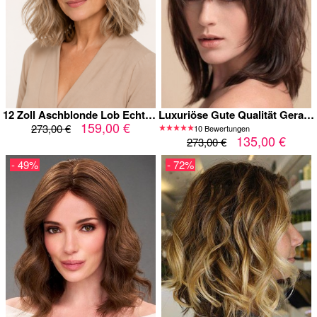
12 Zoll Aschblonde Lob Echthaarperücke für Damen mit Lace Front und dunklem Ansatz
Luxuriöse Gute Qualität Gerade Kappenlos Echthaar Perücke
159,00 €
273,00 €
10 Bewertungen
135,00 €
273,00 €
- 49%
- 72%