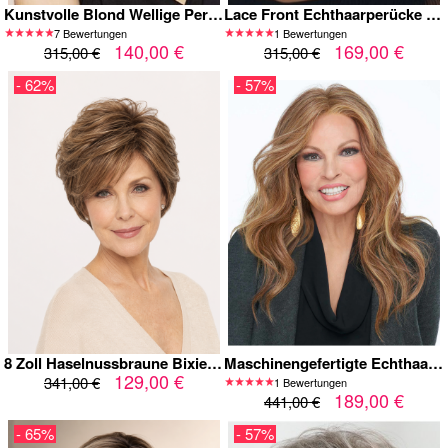
Kunstvolle Blond Wellige Perücke Mit Fliegende Ende
Lace Front Echthaarperücke in Dunkelbraun – Kurze Bob Damenperücke m
7 Bewertungen
1 Bewertungen
140,00 €
169,00 €
315,00 €
315,00 €
- 62%
- 57%
8 Zoll Haselnussbraune Bixie Echthaarperücke für Damen mit Lace Front und Karamell-Highlights
Maschinengefertigte Echthaar-Perücke in Lang & Wellig | Natürlicher Look mit Mittelscheitel
129,00 €
341,00 €
1 Bewertungen
189,00 €
441,00 €
- 65%
- 57%