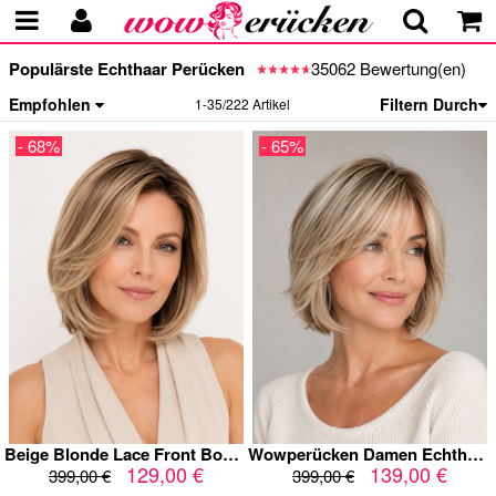
Populärste Echthaar Perücken
35062 Bewertung(en)
Empfohlen
Filtern Durch
1-35/222 Artikel
- 68%
- 65%
Beige Blonde Lace Front Bob Echthaarperücke mit dunklem Ansatz – 10 Zoll
Wowperücken Damen Echthaar-Perücke Bob mit Pony - 10 Zoll (25 cm) Stufenschnitt | Aschblond Highlights
129,00 €
139,00 €
399,00 €
399,00 €