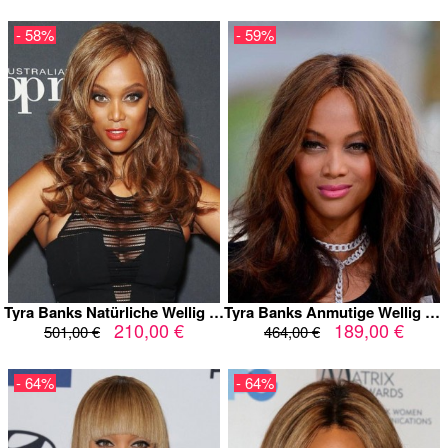
- 58%
- 59%
Tyra Banks Natürliche Wellig Spitzefront Echthaar Perücke
Tyra Banks Anmutige Wellig Spitzefront Echthaar Perücke
210,00 €
189,00 €
501,00 €
464,00 €
- 64%
- 64%