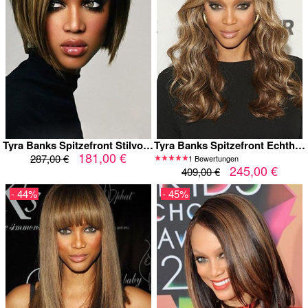
Tyra Banks Spitzefront Stilvolle Gerade Echthaar Perücke
Tyra Banks Spitzefront Echthaar Lange Wellige Perücke
181,00 €
287,00 €
1 Bewertungen
245,00 €
409,00 €
- 44%
- 45%