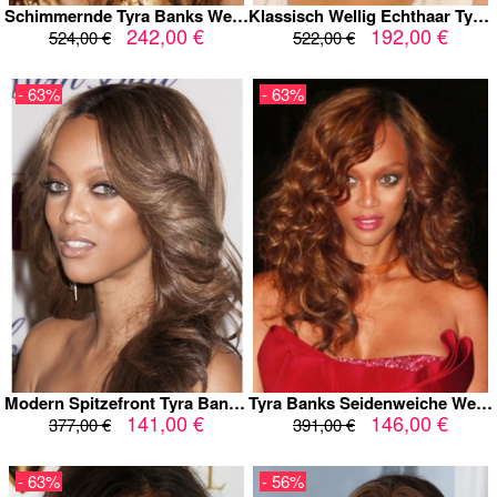
Schimmernde Tyra Banks Wellig Spitzefront Echthaar Perücke
Klassisch Wellig Echthaar Tyra Banks Spitzefront Perücke
242,00 €
192,00 €
524,00 €
522,00 €
- 63%
- 63%
Modern Spitzefront Tyra Banks Wellig Kunsthaar Perücke
Tyra Banks Seidenweiche Wellig Spitzefront Kunsthaar Perücke
141,00 €
146,00 €
377,00 €
391,00 €
- 63%
- 56%