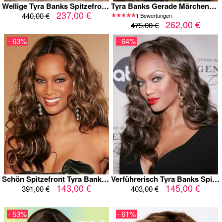
Wellige Tyra Banks Spitzefront Remy Perücke
Tyra Banks Gerade Märchenhafte Spitzefront Remy Perücke
237,00 €
440,00 €
1 Bewertungen
262,00 €
475,00 €
- 63%
- 64%
Schön Spitzefront Tyra Banks Wellig Kunsthaar Perücke
Verführerisch Tyra Banks Spitzefront Wellig Kunsthaar Perücke
143,00 €
145,00 €
391,00 €
403,00 €
- 53%
- 61%