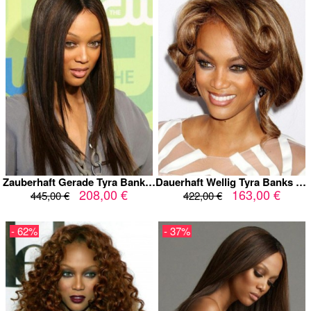
Zauberhaft Gerade Tyra Banks Spitzefront Echthaar Perücke
Dauerhaft Wellig Tyra Banks Spitzefront Echthaar Perücke
208,00 €
163,00 €
445,00 €
422,00 €
- 62%
- 37%