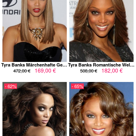
Tyra Banks Märchenhafte Gerade Kappenlos Echthaar Perücke
Tyra Banks Romantische Wellig Spitzefront Echthaar Perücke
169,00 €
182,00 €
472,00 €
508,00 €
- 62%
- 65%