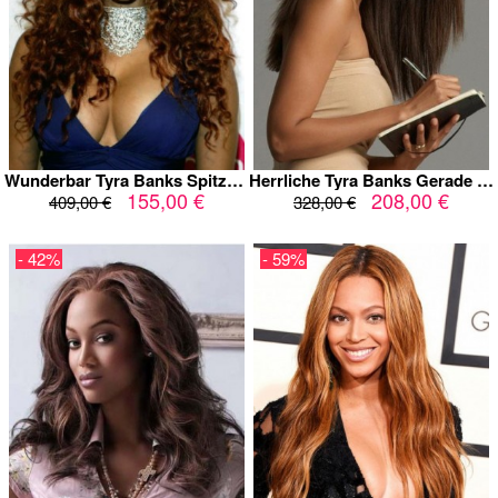
Wunderbar Tyra Banks Spitzefront Lockig Kunsthaar Perücke
Herrliche Tyra Banks Gerade Spitzefront Echthaar Perücke
155,00 €
208,00 €
409,00 €
328,00 €
- 42%
- 59%