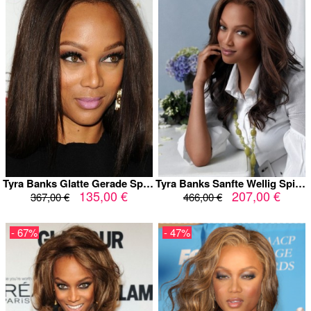
Tyra Banks Glatte Gerade Spitzefront Kunsthaar Perücke
Tyra Banks Sanfte Wellig Spitzefront Echthaar Perücke
135,00 €
207,00 €
367,00 €
466,00 €
- 67%
- 47%