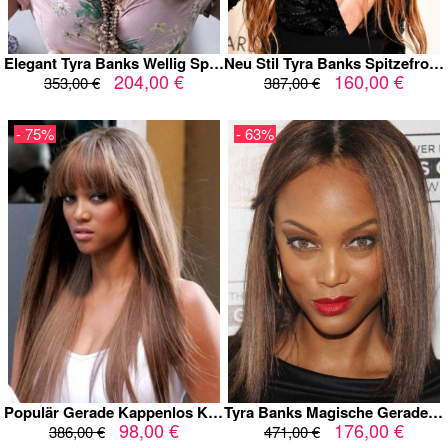
Elegant Tyra Banks Wellig Spitzefront Echthaar Perücke
Neu Stil Tyra Banks Spitzefront Wellig Kunsthaar Perücke
204,00 €
160,00 €
353,00 €
387,00 €
- 75%
- 63%
Populär Gerade Kappenlos Kunsthaar Tyra Banks Perücke
Tyra Banks Magische Gerade Spitzefront Echthaar Perücke
98,00 €
176,00 €
386,00 €
471,00 €