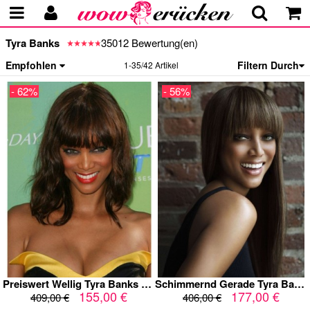
Tyra Banks
35012 Bewertung(en)
Empfohlen
Filtern Durch
1-35/42 Artikel
- 62%
- 56%
Preiswert Wellig Tyra Banks Kappenlos Echthaar Perücke
Schimmernd Gerade Tyra Banks Kappenlos Echthaar Perücke
155,00 €
177,00 €
409,00 €
406,00 €