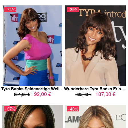
- 74%
- 39%
Tyra Banks Seidenartige Wellig Kunsthaar Kappenlos Perücke
Wunderbare Tyra Banks Frisur Echthaar Perücke
92,00 €
187,00 €
351,00 €
305,00 €
- 37%
- 40%