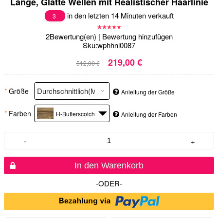
Lange, Glatte Wellen mit Realistischer Haarlinie
in den letzten 14 Minuten verkauft
3
2
Bewertung(en)
|
Bewertung hinzufügen
Sku:
wphhnl0087
219,00 €
512,00 €
*
Größe
Anleitung der Größe
*
Farben
H-Butterscotch
Anleitung der Farben
-
+
In den Warenkorb
-ODER-