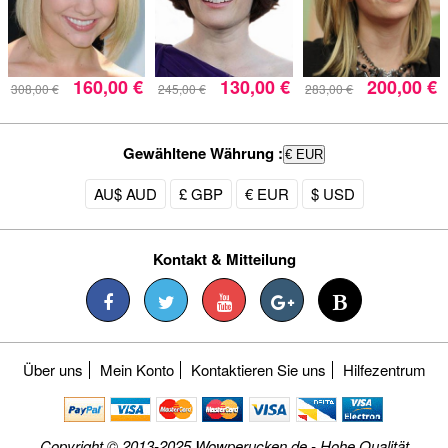
160,00 €
130,00 €
200,00 €
308,00 €
245,00 €
283,00 €
Gewähltene Währung :
€ EUR
AU$ AUD
£ GBP
€ EUR
$ USD
Kontakt & Mitteilung
Über uns
Mein Konto
Kontaktieren Sie uns
Hilfezentrum
Copyright © 2013-2025 Wowperucken.de - Hohe Qualität