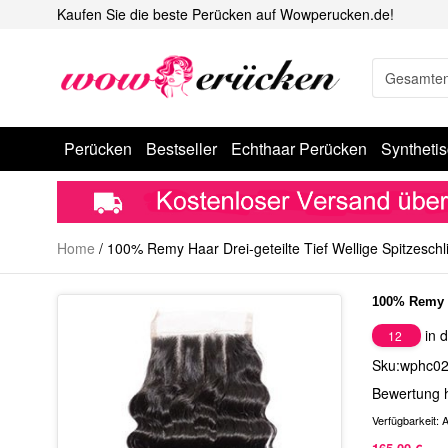
Kaufen Sie die beste Perücken auf Wowperucken.de!
Perücken
Bestseller
Echthaar Perücken
Syntheti
Home
/
100% Remy Haar Drei-geteilte Tief Wellige Spitzeschl
100% Remy H
in d
12
Sku:wphc0
Bewertung 
Verfügbarkeit:
A