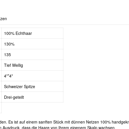
tzen
100% Echthaar
130%
135
Tief Wellig
4"*4"
Schweizer Spitze
Drei-geteilt
en. Es ist auf einem sanften Stück mit dünnen Netzen 100% handgeknü
en Ausdruck, dass die Haare von Ihrem eigenem Skalp wachsen.