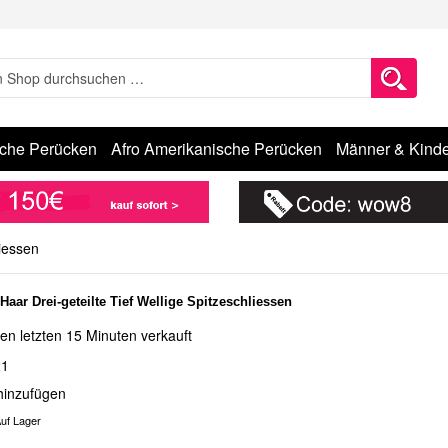
sche Perücken
Afro Amerikanische Perücken
Männer & Kinde
iessen
aar Drei-geteilte Tief Wellige Spitzeschliessen
en letzten 15 Minuten verkauft
21
hinzufügen
uf Lager