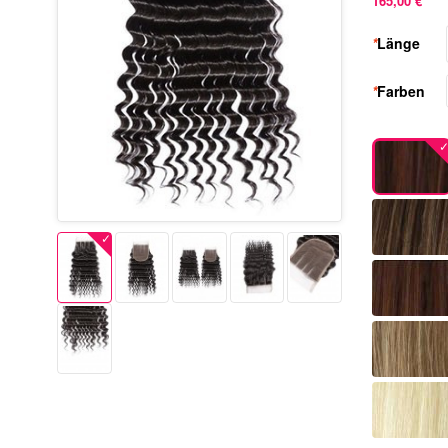
165,00 €
*
Länge
*
Farben