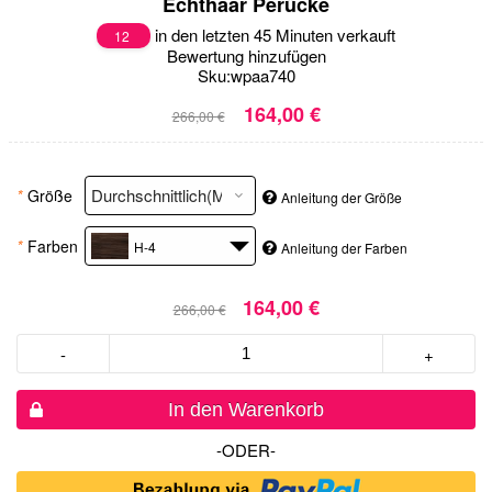
Echthaar Perücke
in den letzten 45 Minuten verkauft
12
Bewertung hinzufügen
Sku:
wpaa740
164,00 €
266,00 €
*
Größe
Anleitung der Größe
*
Farben
H-4
Anleitung der Farben
164,00 €
266,00 €
-
+
In den Warenkorb
-ODER-