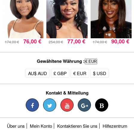
76,00 €
77,00 €
90,00 €
174,00 €
254,00 €
174,00 €
Gewähltene Währung :
€ EUR
AU$ AUD
£ GBP
€ EUR
$ USD
Kontakt & Mitteilung
Über uns
Mein Konto
Kontaktieren Sie uns
Hilfezentrum