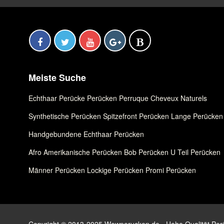
Meiste Suche
Echthaar Perücke
,
Perücken
,
Perruque Cheveux Naturels
Synthetische Perücken
,
Spitzefront Perücken
,
Lange Perücken
Handgebundene Echthaar Perücken
Afro Amerikanische Perücken
,
Bob Perücken
,
U Teil Perücken
Männer Perücken
,
Lockige Perücken
,
Promi Perücken
Copyright © 2013-2025 Wowperucken.de - Hohe Qualität Perüc