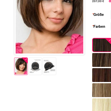
8
267,00 €
*
Größe
*
Farben