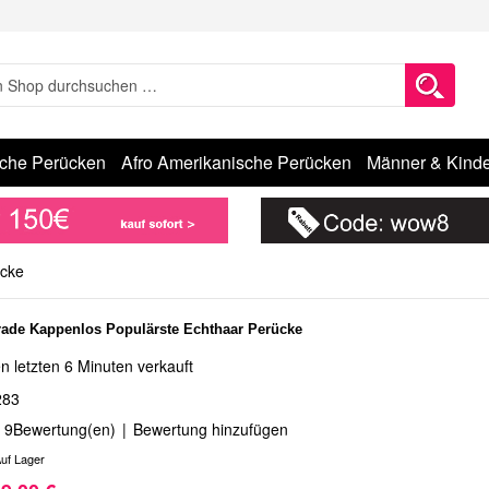
sche Perücken
Afro Amerikanische Perücken
Männer & Kinde
ücke
erade Kappenlos Populärste Echthaar Perücke
n letzten 6 Minuten verkauft
283
9
Bewertung(en)
|
Bewertung hinzufügen
uf Lager