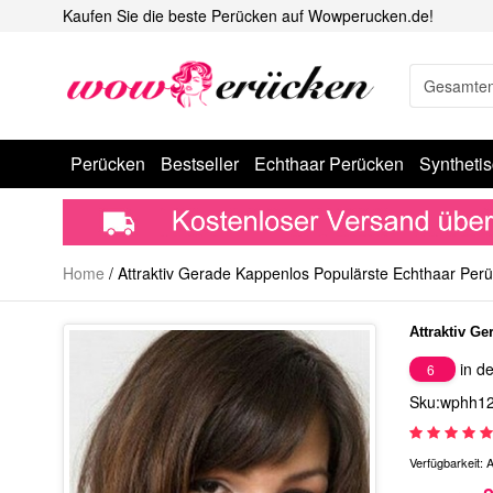
Kaufen Sie die beste Perücken auf Wowperucken.de!
Perücken
Bestseller
Echthaar Perücken
Syntheti
Home
/
Attraktiv Gerade Kappenlos Populärste Echthaar Per
Attraktiv G
in de
6
Sku:wphh1
Verfügbarkeit:
A