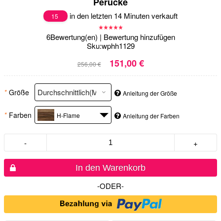
Perücke
in den letzten 14 Minuten verkauft
15
6
Bewertung(en)
|
Bewertung hinzufügen
Sku:
wphh1129
151,00 €
256,00 €
*
Größe
Anleitung der Größe
*
Farben
H-Flame
Anleitung der Farben
-
+
In den Warenkorb
-ODER-