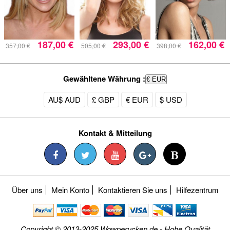
187,00 €
293,00 €
162,00 €
357,00 €
505,00 €
398,00 €
Gewähltene Währung :
€ EUR
AU$ AUD
£ GBP
€ EUR
$ USD
Kontakt & Mitteilung
Über uns
Mein Konto
Kontaktieren Sie uns
Hilfezentrum
Copyright © 2013-2025 Wowperucken.de - Hohe Qualität