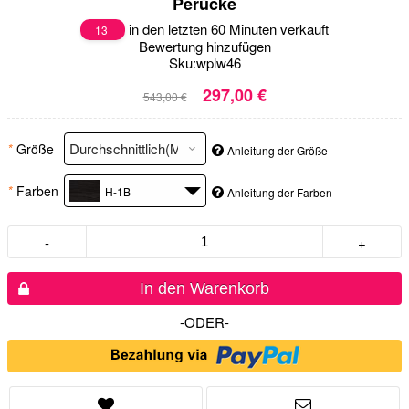
Perücke
in den letzten 60 Minuten verkauft
13
Bewertung hinzufügen
Sku:
wplw46
297,00 €
543,00 €
*
Größe
Anleitung der Größe
*
Farben
H-1B
Anleitung der Farben
-
+
In den Warenkorb
-ODER-