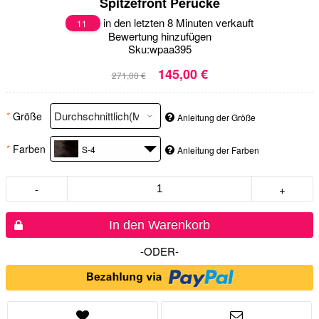
Spitzefront Perücke
in den letzten 8 Minuten verkauft
11
Bewertung hinzufügen
Sku:
wpaa395
145,00 €
271,00 €
*
Größe
Anleitung der Größe
*
Farben
S-4
Anleitung der Farben
-
+
In den Warenkorb
-ODER-