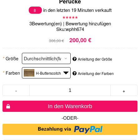
Perücke
in den letzten 19 Minuten verkauft
8
3
Bewertung(en)
|
Bewertung hinzufügen
Sku:
wphh674
200,00 €
306,00 €
*
Größe
Anleitung der Größe
*
Farben
H-Butterscotch
Anleitung der Farben
-
+
In den Warenkorb
-ODER-