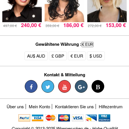
240,00 €
186,00 €
153,00 €
497,00 €
359,00 €
272,00 €
Gewähltene Währung :
€ EUR
AU$ AUD
£ GBP
€ EUR
$ USD
Kontakt & Mitteilung
Über uns
Mein Konto
Kontaktieren Sie uns
Hilfezentrum
Copyright © 2013-2025 Wowperucken.de - Hohe Qualität