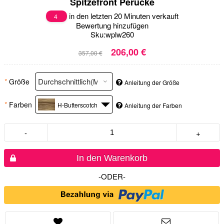
Spitzefront Perücke
in den letzten 20 Minuten verkauft
4
Bewertung hinzufügen
Sku:
wplw260
206,00 €
357,00 €
*
Größe
Anleitung der Größe
*
Farben
H-Butterscotch
Anleitung der Farben
-
+
In den Warenkorb
-ODER-