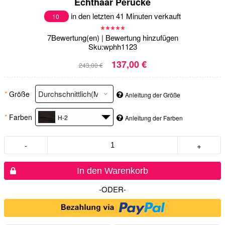
Echthaar Perücke
in den letzten 41 Minuten verkauft
10
7
Bewertung(en)
|
Bewertung hinzufügen
Sku:
wphh1123
137,00 €
243,00 €
*
Größe
Anleitung der Größe
*
Farben
H-2
Anleitung der Farben
-
+
In den Warenkorb
-ODER-