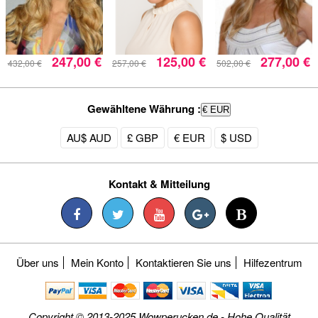
247,00 €
125,00 €
277,00 €
432,00 €
257,00 €
502,00 €
Gewähltene Währung :
€ EUR
AU$ AUD
£ GBP
€ EUR
$ USD
Kontakt & Mitteilung
Über uns
Mein Konto
Kontaktieren Sie uns
Hilfezentrum
Copyright © 2013-2025 Wowperucken.de - Hohe Qualität