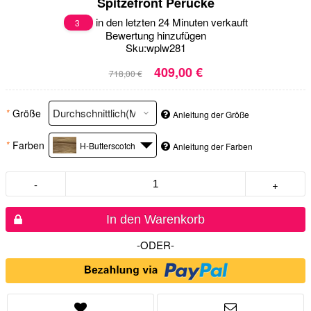
Spitzefront Perücke
in den letzten 24 Minuten verkauft
3
Bewertung hinzufügen
Sku:
wplw281
409,00 €
718,00 €
*
Größe
Anleitung der Größe
*
Farben
H-Butterscotch
Anleitung der Farben
-
+
In den Warenkorb
-ODER-