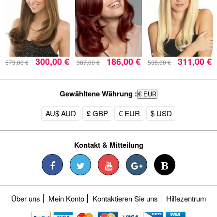
300,00 €
186,00 €
311,00 €
573,00 €
387,00 €
538,00 €
Gewähltene Währung :
€ EUR
AU$ AUD
£ GBP
€ EUR
$ USD
Kontakt & Mitteilung
Über uns
Mein Konto
Kontaktieren Sie uns
Hilfezentrum