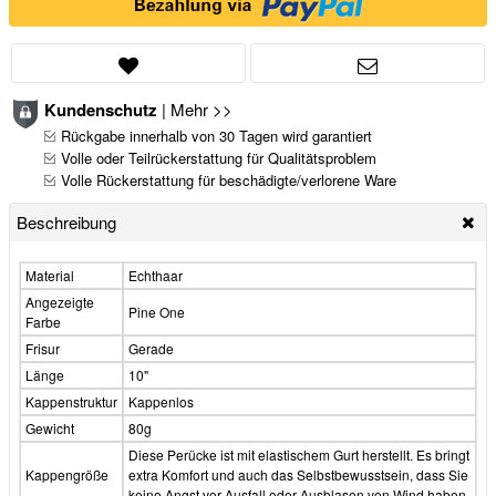
Kundenschutz
|
Mehr >>
Rückgabe innerhalb von 30 Tagen wird garantiert
Volle oder Teilrückerstattung für Qualitätsproblem
Volle Rückerstattung für beschädigte/verlorene Ware
Beschreibung
Material
Echthaar
Angezeigte
Pine One
Farbe
Frisur
Gerade
Länge
10"
Kappenstruktur
Kappenlos
Gewicht
80g
Diese Perücke ist mit elastischem Gurt herstellt. Es bringt
Kappengröße
extra Komfort und auch das Selbstbewusstsein, dass Sie
keine Angst vor Ausfall oder Ausblasen von Wind haben.