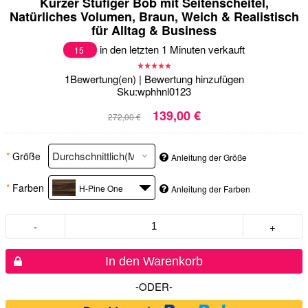
Kurzer Stufiger Bob mit Seitenscheitel,
Natürliches Volumen, Braun, Weich & Realistisch
für Alltag & Business
in den letzten 1 Minuten verkauft
15
1
Bewertung(en)
|
Bewertung hinzufügen
Sku:
wphhnl0123
139,00 €
272,00 €
*
Größe
Anleitung der Größe
*
Farben
H-Pine One
Anleitung der Farben
-
+
In den Warenkorb
-ODER-