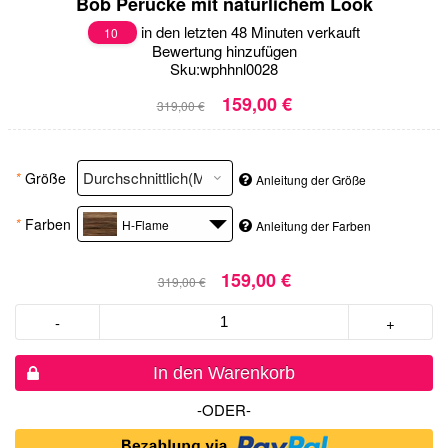
Bob Perücke mit natürlichem Look
in den letzten 48 Minuten verkauft
10
Bewertung hinzufügen
Sku:
wphhnl0028
159,00 €
319,00 €
*
Größe
Anleitung der Größe
*
Farben
H-Flame
Anleitung der Farben
159,00 €
319,00 €
-
+
In den Warenkorb
-ODER-