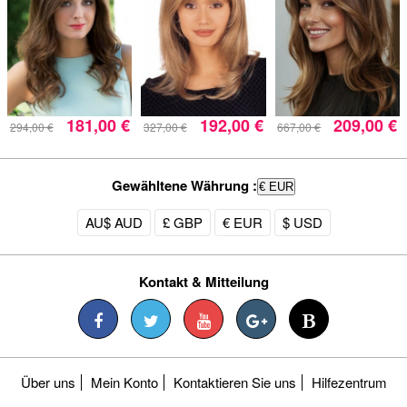
181,00 €
192,00 €
209,00 €
294,00 €
327,00 €
667,00 €
Gewähltene Währung :
€ EUR
AU$ AUD
£ GBP
€ EUR
$ USD
Kontakt & Mitteilung
Über uns
Mein Konto
Kontaktieren Sie uns
Hilfezentrum