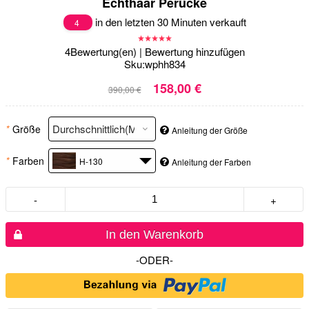
Echthaar Perücke
in den letzten 30 Minuten verkauft
4
4
Bewertung(en)
|
Bewertung hinzufügen
Sku:
wphh834
158,00 €
390,00 €
*
Größe
Anleitung der Größe
*
Farben
H-130
Anleitung der Farben
-
+
In den Warenkorb
-ODER-