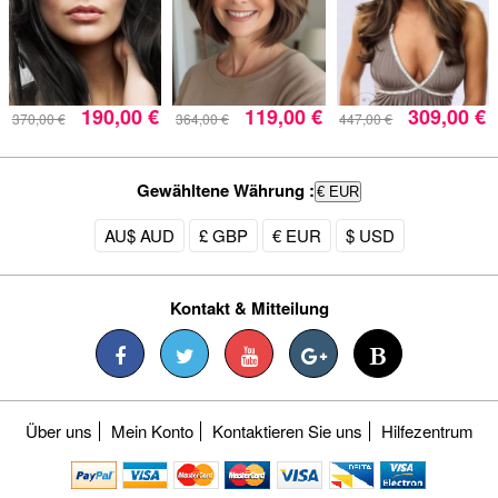
190,00 €
119,00 €
309,00 €
370,00 €
364,00 €
447,00 €
Gewähltene Währung :
€ EUR
AU$ AUD
£ GBP
€ EUR
$ USD
Kontakt & Mitteilung
Über uns
Mein Konto
Kontaktieren Sie uns
Hilfezentrum