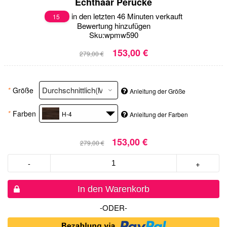
Echthaar Perücke
in den letzten 46 Minuten verkauft
15
Bewertung hinzufügen
Sku:
wpmw590
153,00 €
279,00 €
*
Größe
Anleitung der Größe
*
Farben
H-4
Anleitung der Farben
153,00 €
279,00 €
-
+
In den Warenkorb
-ODER-