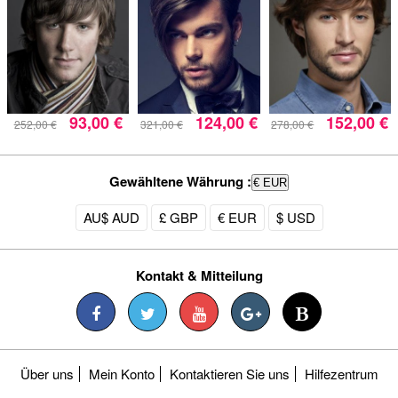
93,00 €
124,00 €
152,00 €
252,00 €
321,00 €
278,00 €
Gewähltene Währung :
€ EUR
AU$ AUD
£ GBP
€ EUR
$ USD
Kontakt & Mitteilung
Über uns
Mein Konto
Kontaktieren Sie uns
Hilfezentrum