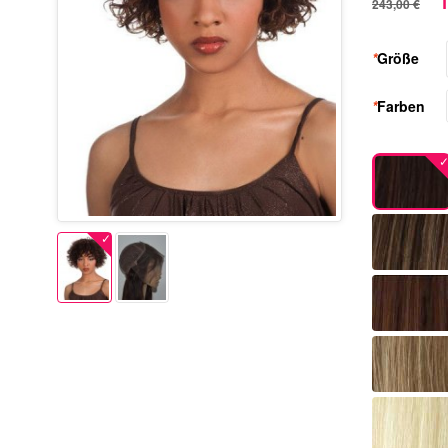
1
243,00 €
*
Größe
*
Farben