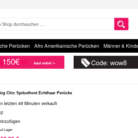
sche Perücken
Afro Amerikanische Perücken
Männer & Kinde
kig Chic Spitzefront Echthaar Perücke
n letzten 49 Minuten verkauft
02
hinzufügen
uf Lager