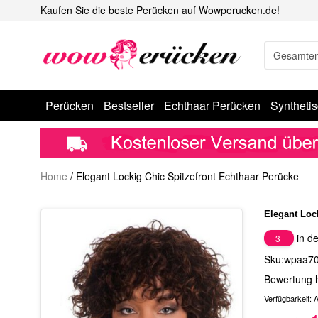
Kaufen Sie die beste Perücken auf Wowperucken.de!
Perücken
Bestseller
Echthaar Perücken
Syntheti
Home
/
Elegant Lockig Chic Spitzefront Echthaar Perücke
Elegant Loc
in de
3
Sku:wpaa7
Bewertung 
Verfügbarkeit:
A