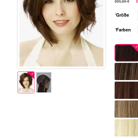
1
305,00 €
*
Größe
*
Farben