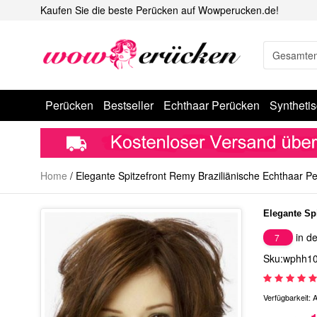
Kaufen Sie die beste Perücken auf Wowperucken.de!
Perücken
Bestseller
Echthaar Perücken
Syntheti
Home
/
Elegante Spitzefront Remy Braziliänische Echthaar P
Elegante Sp
in de
7
Sku:wphh1
Verfügbarkeit:
A