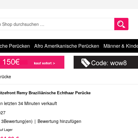
sche Perücken
Afro Amerikanische Perücken
Männer & Kinde
erücke
itzefront Remy Braziliänische Echthaar Perücke
n letzten 34 Minuten verkauft
027
3
Bewertung(en)
|
Bewertung hinzufügen
uf Lager