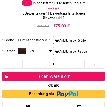
in den letzten 31 Minuten verkauft
3
8
Bewertung(en)
|
Bewertung hinzufügen
Sku:
wphh964
175,00 €
329,00 €
*
Größe
Anleitung der Größe
*
Farben
H-33
Anleitung der Farben
-
+
In den Warenkorb
-ODER-