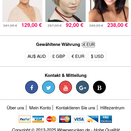
129,00 €
92,00 €
238,00 €
341,00 €
267,00 €
340,00 €
Gewähltene Währung :
€ EUR
AU$ AUD
£ GBP
€ EUR
$ USD
Kontakt & Mitteilung
Über uns
Mein Konto
Kontaktieren Sie uns
Hilfezentrum
Copyright © 2013-2025 Wowperucken.de - Hohe Qualität