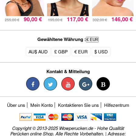
90,00 €
117,00 €
146,00 €
255,00 €
195,00 €
332,00 €
Gewähltene Währung :
€ EUR
AU$ AUD
£ GBP
€ EUR
$ USD
Kontakt & Mitteilung
Über uns
Mein Konto
Kontaktieren Sie uns
Hilfezentrum
Copyright © 2013-2025 Wowperucken.de - Hohe Qualität
Perücken online Shop. Alle Rechte Vorbehalten. | Adresse: