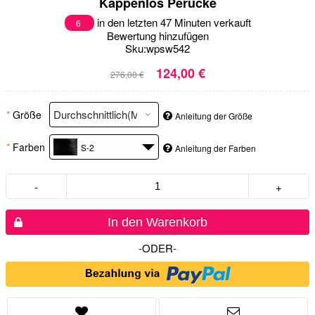
Kappenlos Perücke
in den letzten 47 Minuten verkauft
6
Bewertung hinzufügen
Sku:
wpsw542
124,00 €
276,00 €
*
Größe
Anleitung der Größe
*
Farben
S-2
Anleitung der Farben
-
+
In den Warenkorb
-ODER-