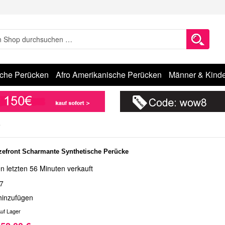
sche Perücken
Afro Amerikanische Perücken
Männer & Kinde
e
zefront Scharmante Synthetische Perücke
n letzten 56 Minuten verkauft
7
hinzufügen
uf Lager