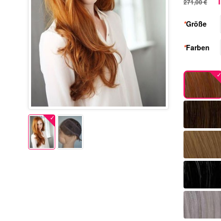
1
271,00 €
*
Größe
*
Farben