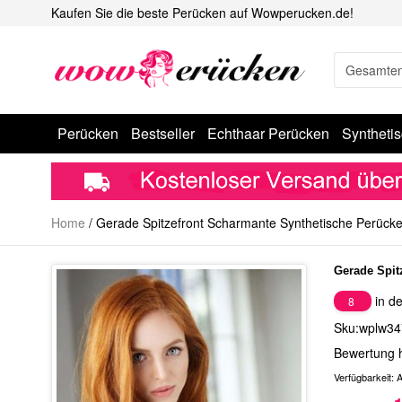
Kaufen Sie die beste Perücken auf Wowperucken.de!
Perücken
Bestseller
Echthaar Perücken
Syntheti
Home
/
Gerade Spitzefront Scharmante Synthetische Perück
Gerade Spit
in de
8
Sku:wplw34
Bewertung 
Verfügbarkeit:
A