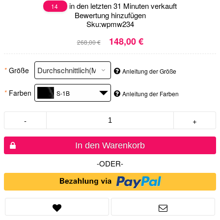
in den letzten 31 Minuten verkauft
14
Bewertung hinzufügen
Sku:
wpmw234
148,00 €
268,00 €
*
Größe
Anleitung der Größe
*
Farben
S-1B
Anleitung der Farben
-
+
In den Warenkorb
-ODER-