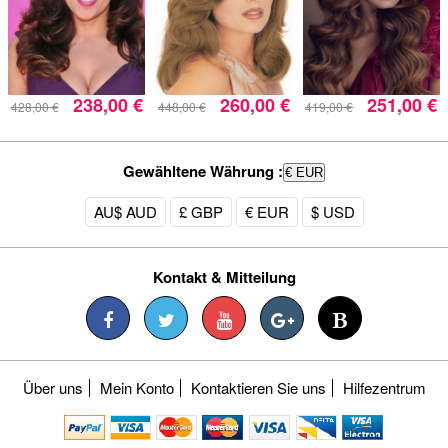
238,00 €
260,00 €
251,00 €
428,00 €
448,00 €
419,00 €
Gewähltene Währung :
€ EUR
AU$ AUD
£ GBP
€ EUR
$ USD
Kontakt & Mitteilung
Über uns
Mein Konto
Kontaktieren Sie uns
Hilfezentrum