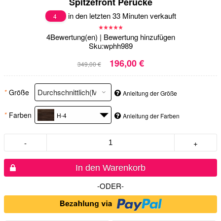
Spitzefront Perücke
in den letzten 33 Minuten verkauft
4
4
Bewertung(en)
|
Bewertung hinzufügen
Sku:
wphh989
196,00 €
349,00 €
*
Größe
Anleitung der Größe
*
Farben
H-4
Anleitung der Farben
-
+
In den Warenkorb
-ODER-