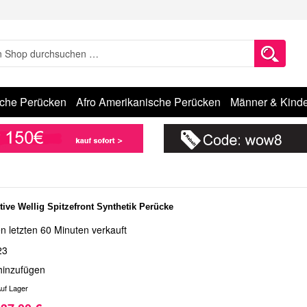
sche Perücken
Afro Amerikanische Perücken
Männer & Kinde
ktive Wellig Spitzefront Synthetik Perücke
n letzten 60 Minuten verkauft
23
hinzufügen
uf Lager