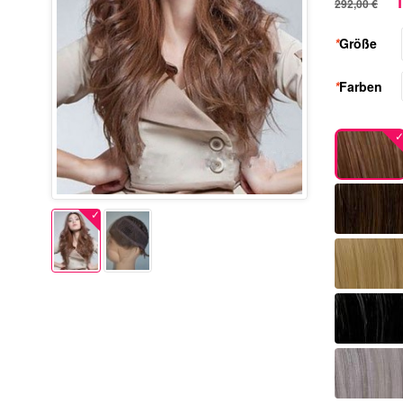
1
292,00 €
*
Größe
*
Farben