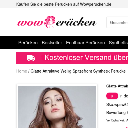
Kaufen Sie die beste Perücken auf Wowperucken.de!
Perücken
Bestseller
Echthaar Perücken
Syntheti
Home
/
Glatte Attraktive Wellig Spitzefront Synthetik Perücke
Glatte Attra
in de
8
Sku:wpsw6
Bewertung 
Verfügbarkeit:
A