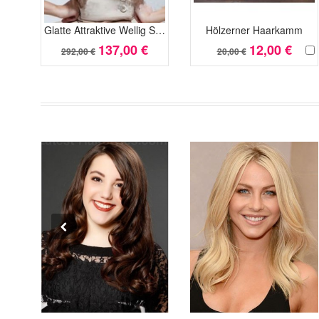
Glatte Attraktive Wellig Spitzefront Synthetik Perücke
Hölzerner Haarkamm
137,00 €
12,00 €
292,00 €
20,00 €