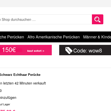
sche Perücken
Afro Amerikanische Perücken
Männer & Kinde
 Schwarz Echthaar Perücke
n letzten 42 Minuten verkauft
0
hinzufügen
uf Lager