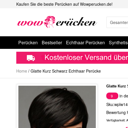
Kaufen Sie die beste Perücken auf Wowperucken.de!
Perücken
Bestseller
Echthaar Perücken
Syntheti
Home
/
Glatte Kurz Schwarz Echthaar Perücke
Glatte Kurz
in de
9
Sku:wplw14
Bewertung 
Verfügbarkeit:
A