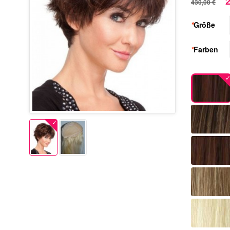
2
430,00 €
*
Größe
*
Farben