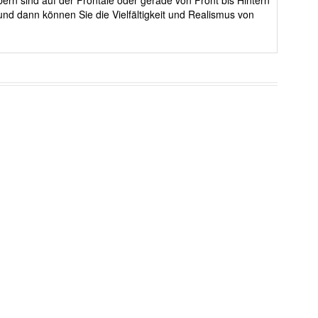
ern sind auf der Frontale oder gerade von Front bis Hintern
nd dann können Sie die Vielfältigkeit und Realismus von