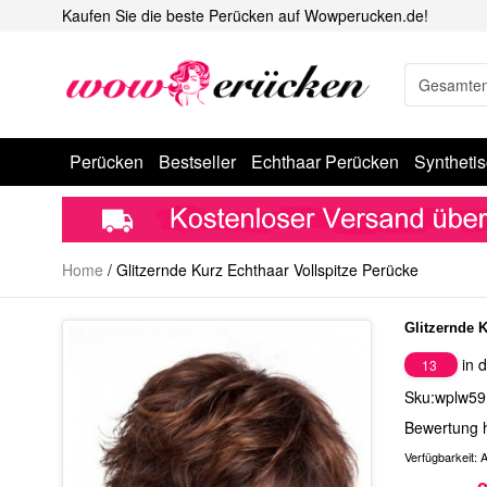
Kaufen Sie die beste Perücken auf Wowperucken.de!
Perücken
Bestseller
Echthaar Perücken
Syntheti
Home
/
Glitzernde Kurz Echthaar Vollspitze Perücke
Glitzernde 
in d
13
Sku:wplw59
Bewertung 
Verfügbarkeit:
A