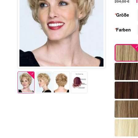
1
204,00 €
*
Größe
*
Farben