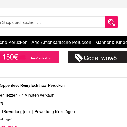
sche Perücken
Afro Amerikanische Perücken
Männer & Kinde
Kappenlose Remy Echthaar Perücken
en letzten 47 Minuten verkauft
75
1
Bewertung(en)
|
Bewertung hinzufügen
uf Lager