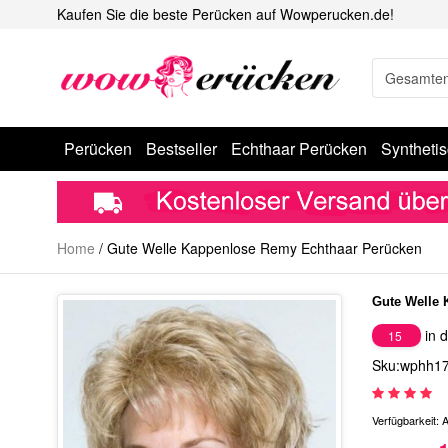
Kaufen Sie die beste Perücken auf Wowperucken.de!
Perücken
Bestseller
Echthaar Perücken
Syntheti
Home
/
Gute Welle Kappenlose Remy Echthaar Perücken
Gute Welle 
in d
15
Sku:wphh1
Verfügbarkeit:
A