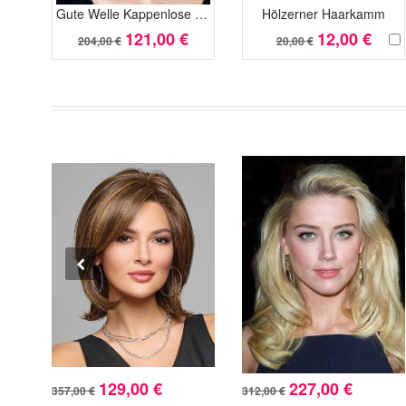
Gute Welle Kappenlose Remy Echthaar Perücken
Hölzerner Haarkamm
121,00 €
12,00 €
204,00 €
20,00 €
129,00 €
227,00 €
357,00 €
312,00 €