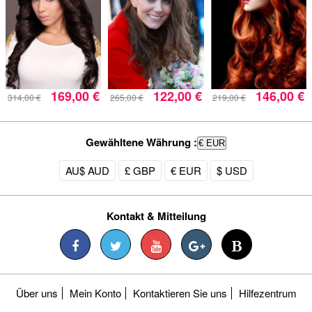
169,00 €
122,00 €
146,00 €
314,00 €
265,00 €
219,00 €
Gewähltene Währung :
€ EUR
AU$ AUD
£ GBP
€ EUR
$ USD
Kontakt & Mitteilung
Über uns
Mein Konto
Kontaktieren Sie uns
Hilfezentrum