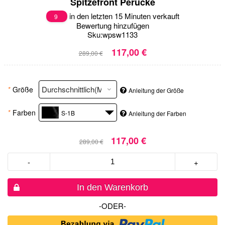
Spitzefront Perücke
in den letzten 15 Minuten verkauft
9
Bewertung hinzufügen
Sku:
wpsw1133
117,00 €
289,00 €
*
Größe
Anleitung der Größe
*
Farben
S-1B
Anleitung der Farben
117,00 €
289,00 €
-
+
In den Warenkorb
-ODER-