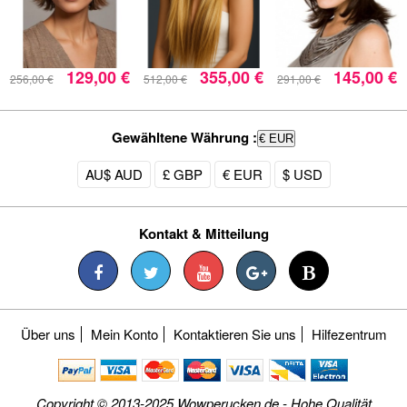
129,00 €
355,00 €
145,00 €
256,00 €
512,00 €
291,00 €
Gewähltene Währung :
€ EUR
AU$ AUD
£ GBP
€ EUR
$ USD
Kontakt & Mitteilung
Über uns
Mein Konto
Kontaktieren Sie uns
Hilfezentrum
Copyright © 2013-2025 Wowperucken.de - Hohe Qualität