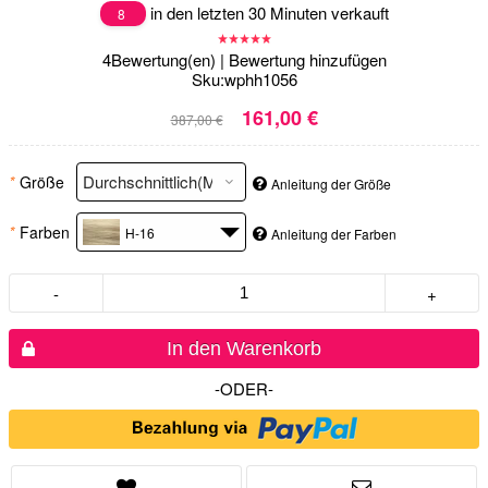
in den letzten 30 Minuten verkauft
8
4
Bewertung(en)
|
Bewertung hinzufügen
Sku:
wphh1056
161,00 €
387,00 €
*
Größe
Anleitung der Größe
*
Farben
H-16
Anleitung der Farben
-
+
In den Warenkorb
-ODER-