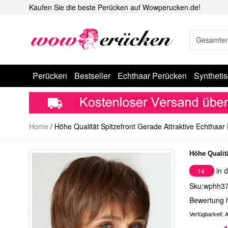
Kaufen Sie die beste Perücken auf Wowperucken.de!
Perücken
Bestseller
Echthaar Perücken
Syntheti
Home
/
Höhe Qualität Spitzefront Gerade Attraktive Echthaar
Höhe Qualit
in d
14
Sku:wphh3
Bewertung 
Verfügbarkeit:
A