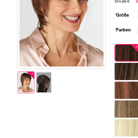
1
311,00 €
*
Größe
*
Farben