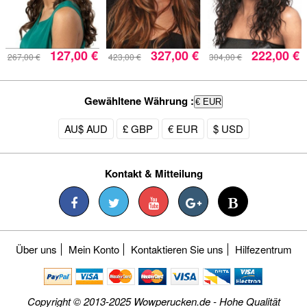
127,00 €
327,00 €
222,00 €
267,00 €
423,00 €
304,00 €
Gewähltene Währung :
€ EUR
AU$ AUD
£ GBP
€ EUR
$ USD
Kontakt & Mitteilung
Über uns
Mein Konto
Kontaktieren Sie uns
Hilfezentrum
Copyright © 2013-2025 Wowperucken.de - Hohe Qualität