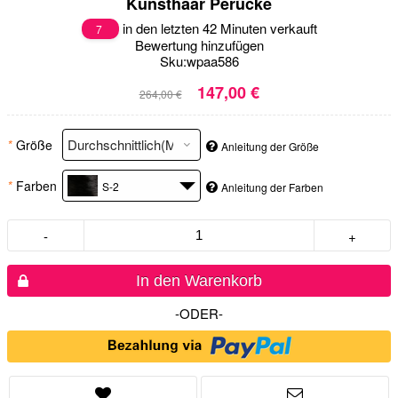
Kunsthaar Perücke
in den letzten 42 Minuten verkauft
7
Bewertung hinzufügen
Sku:
wpaa586
147,00 €
264,00 €
*
Größe
Anleitung der Größe
*
Farben
S-2
Anleitung der Farben
-
+
In den Warenkorb
-ODER-