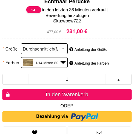
Echthaar Perücke
in den letzten 36 Minuten verkauft
14
Bewertung hinzufügen
Sku:
wpcw722
281,00 €
477,00 €
*
Größe
Anleitung der Größe
*
Farben
H-14 Mixed 22
Anleitung der Farben
-
+
In den Warenkorb
-ODER-