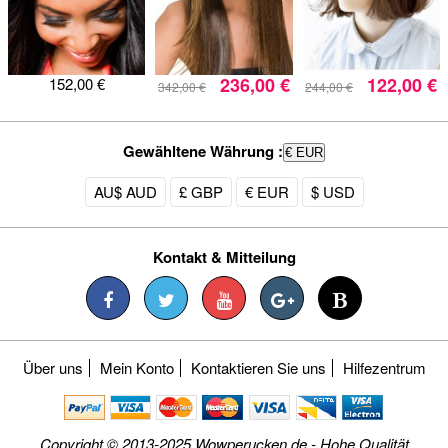
236,00 €
122,00 €
152,00 €
342,00 €
244,00 €
Gewähltene Währung :
€ EUR
AU$ AUD
£ GBP
€ EUR
$ USD
Kontakt & Mitteilung
Über uns
Mein Konto
Kontaktieren Sie uns
Hilfezentrum
Copyright © 2013-2025 Wowperucken.de - Hohe Qualität