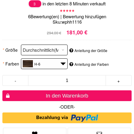
in den letzten 8 Minuten verkauft
3
6
Bewertung(en)
|
Bewertung hinzufügen
Sku:
wphh1116
181,00 €
294,00 €
*
Größe
Anleitung der Größe
*
Farben
H-6
Anleitung der Farben
-
+
In den Warenkorb
-ODER-