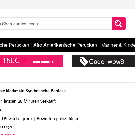
sche Perücken
Afro Amerikanische Perücken
Männer & Kinde
te Merkmale Synthetische Perücke
n letzten 28 Minuten verkauft
0
1
Bewertung(en)
|
Bewertung hinzufügen
uf Lager