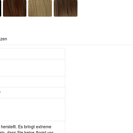
tzen
"
herstellt. Es bringt extreme
in, dass Sie keine Angst vor