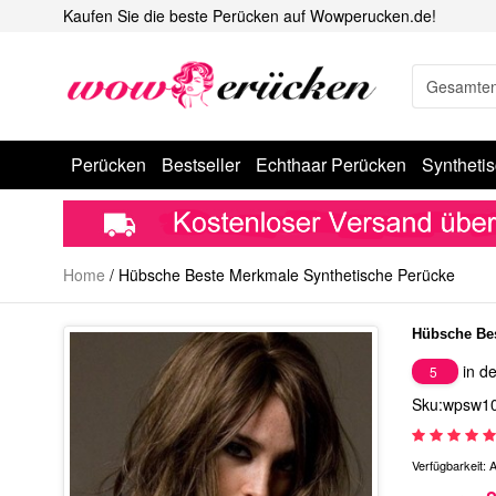
Kaufen Sie die beste Perücken auf Wowperucken.de!
Perücken
Bestseller
Echthaar Perücken
Syntheti
Home
/
Hübsche Beste Merkmale Synthetische Perücke
Hübsche Bes
in de
5
Sku:wpsw1
Verfügbarkeit:
A