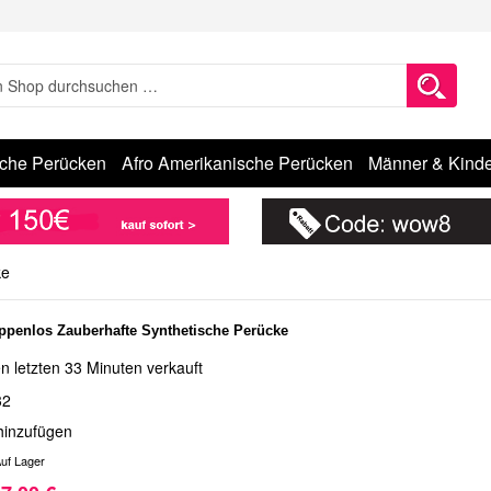
sche Perücken
Afro Amerikanische Perücken
Männer & Kinde
ke
penlos Zauberhafte Synthetische Perücke
n letzten 33 Minuten verkauft
32
hinzufügen
uf Lager