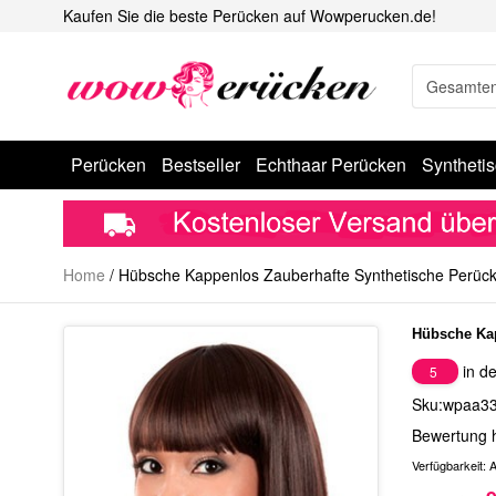
Kaufen Sie die beste Perücken auf Wowperucken.de!
Perücken
Bestseller
Echthaar Perücken
Syntheti
Home
/
Hübsche Kappenlos Zauberhafte Synthetische Perüc
Hübsche Kap
in de
5
Sku:wpaa3
Bewertung 
Verfügbarkeit:
A