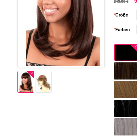
9
243,00 €
*
Größe
*
Farben