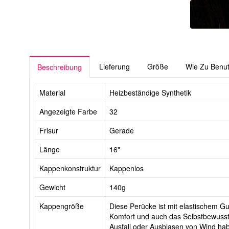
Lieferung
Größe
Wie Zu Benu
Beschreibung
Material
Heizbeständige Synthetik
Angezeigte Farbe
32
Frisur
Gerade
Länge
16"
Kappenkonstruktur
Kappenlos
Gewicht
140g
Kappengröße
Diese Perücke ist mit elastischem Gurt
Komfort und auch das Selbstbewussts
Ausfall oder Ausblasen von Wind ha