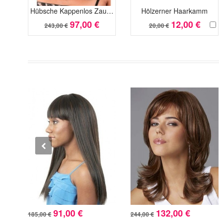
Hübsche Kappenlos Zauberhafte Synthetische Perücke
Hölzerner Haarkamm
97,00 €
12,00 €
243,00 €
20,00 €
91,00 €
132,00 €
185,00 €
244,00 €