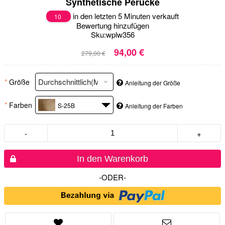
Synthetische Perücke
in den letzten 5 Minuten verkauft
10
Bewertung hinzufügen
Sku:
wplw356
94,00 €
279,00 €
*
Größe
Anleitung der Größe
*
Farben
S-25B
Anleitung der Farben
-
+
In den Warenkorb
-ODER-