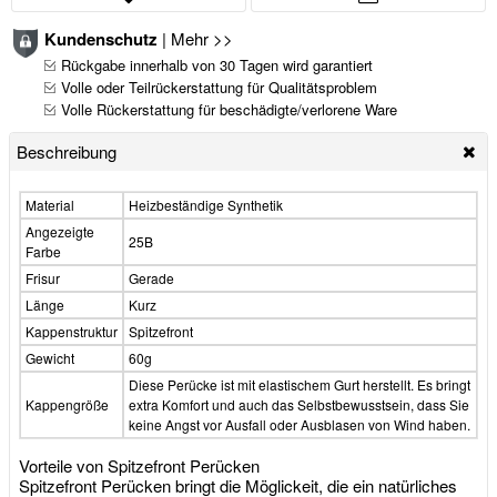
Kundenschutz
|
Mehr >>
Rückgabe innerhalb von 30 Tagen wird garantiert
Volle oder Teilrückerstattung für Qualitätsproblem
Volle Rückerstattung für beschädigte/verlorene Ware
Beschreibung
Material
Heizbeständige Synthetik
Angezeigte
25B
Farbe
Frisur
Gerade
Länge
Kurz
Kappenstruktur
Spitzefront
Gewicht
60g
Diese Perücke ist mit elastischem Gurt herstellt. Es bringt
Kappengröße
extra Komfort und auch das Selbstbewusstsein, dass Sie
keine Angst vor Ausfall oder Ausblasen von Wind haben.
Vorteile von Spitzefront Perücken
Spitzefront Perücken bringt die Möglickeit, die ein natürliches