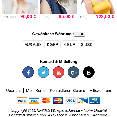
90,00 €
85,00 €
123,00 €
199,00 €
251,00 €
192,00 €
Gewähltene Währung :
€ EUR
AU$ AUD
£ GBP
€ EUR
$ USD
Kontakt & Mitteilung
Über uns
Mein Konto
Kontaktieren Sie uns
Hilfezentrum
Copyright © 2013-2025 Wowperucken.de - Hohe Qualität
Perücken online Shop. Alle Rechte Vorbehalten. | Adresse: