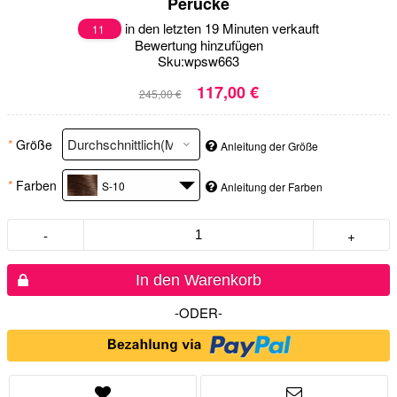
Perücke
in den letzten 19 Minuten verkauft
11
Bewertung hinzufügen
Sku:
wpsw663
117,00 €
245,00 €
*
Größe
Anleitung der Größe
*
Farben
S-10
Anleitung der Farben
-
+
In den Warenkorb
-ODER-