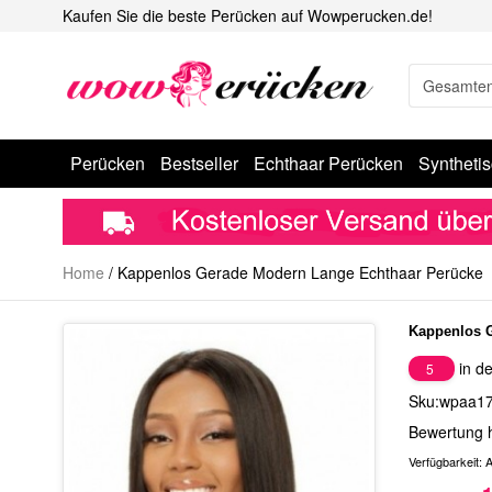
Kaufen Sie die beste Perücken auf Wowperucken.de!
Perücken
Bestseller
Echthaar Perücken
Syntheti
Home
/
Kappenlos Gerade Modern Lange Echthaar Perücke
Kappenlos 
in de
5
Sku:wpaa1
Bewertung 
Verfügbarkeit:
A