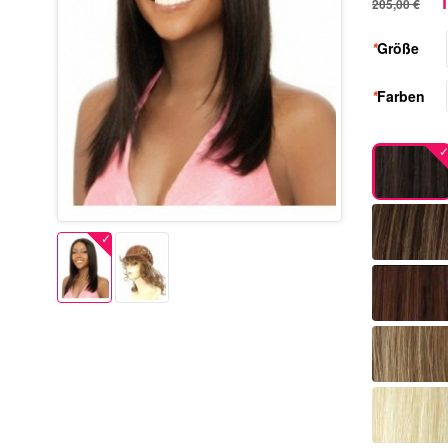
1
205,00 €
*
Größe
*
Farben