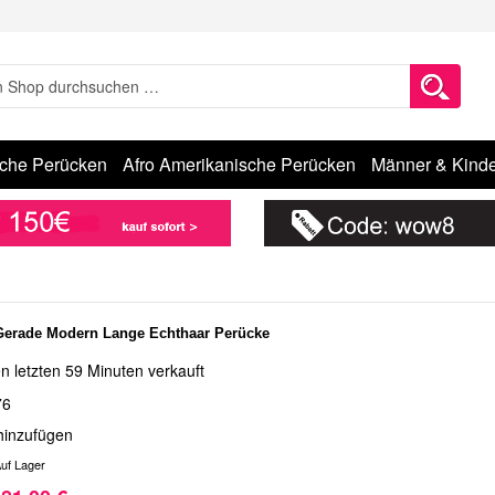
sche Perücken
Afro Amerikanische Perücken
Männer & Kinde
Gerade Modern Lange Echthaar Perücke
n letzten 59 Minuten verkauft
76
hinzufügen
uf Lager