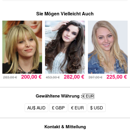
Sie Mögen Vielleicht Auch
200,00 €
282,00 €
225,00 €
283,00 €
453,00 €
397,00 €
Gewähltene Währung :
€ EUR
AU$ AUD
£ GBP
€ EUR
$ USD
Kontakt & Mitteilung