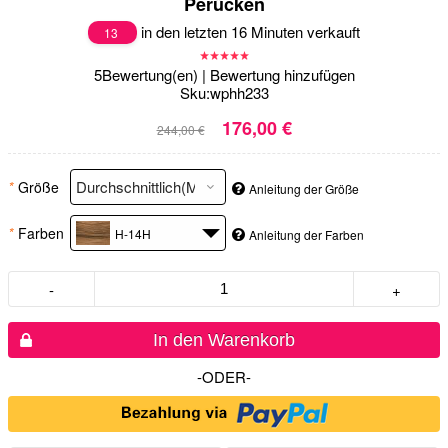
Perücken
in den letzten 16 Minuten verkauft
13
5
Bewertung(en)
|
Bewertung hinzufügen
Sku:
wphh233
176,00 €
244,00 €
*
Größe
Anleitung der Größe
*
Farben
H-14H
Anleitung der Farben
-
+
In den Warenkorb
-ODER-