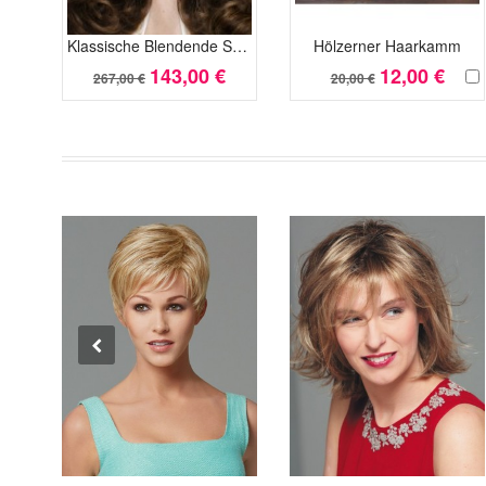
Klassische Blendende Spitzefront Wellig Kunsthaar Perücke
Hölzerner Haarkamm
143,00 €
12,00 €
267,00 €
20,00 €