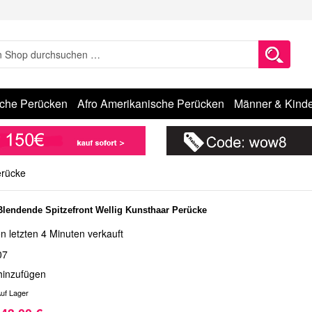
sche Perücken
Afro Amerikanische Perücken
Männer & Kinde
erücke
Blendende Spitzefront Wellig Kunsthaar Perücke
n letzten 4 Minuten verkauft
07
hinzufügen
uf Lager