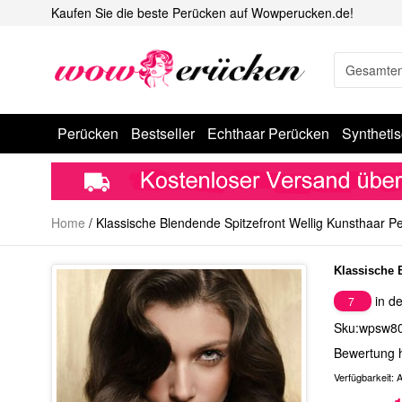
Kaufen Sie die beste Perücken auf Wowperucken.de!
Perücken
Bestseller
Echthaar Perücken
Syntheti
Home
/
Klassische Blendende Spitzefront Wellig Kunsthaar P
Klassische 
in de
7
Sku:wpsw8
Bewertung 
Verfügbarkeit:
A