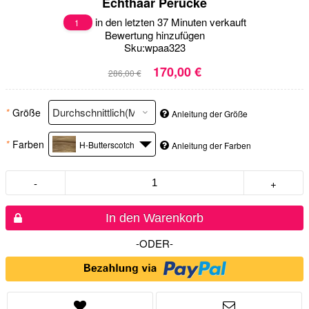
Echthaar Perücke
in den letzten 37 Minuten verkauft
1
Bewertung hinzufügen
Sku:
wpaa323
170,00 €
286,00 €
*
Größe
Anleitung der Größe
*
Farben
H-Butterscotch
Anleitung der Farben
-
+
In den Warenkorb
-ODER-