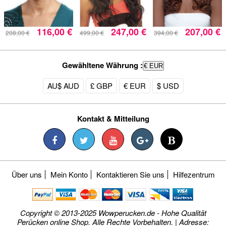
116,00 €
247,00 €
207,00 €
208,00 €
499,00 €
394,00 €
Gewähltene Währung :
€ EUR
AU$ AUD
£ GBP
€ EUR
$ USD
Kontakt & Mitteilung
Über uns
Mein Konto
Kontaktieren Sie uns
Hilfezentrum
Copyright © 2013-2025 Wowperucken.de - Hohe Qualität
Perücken online Shop. Alle Rechte Vorbehalten. | Adresse: