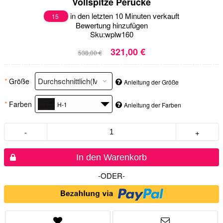
Vollspitze Perücke
in den letzten 10 Minuten verkauft
15
Bewertung hinzufügen
Sku:
wplw160
321,00 €
538,00 €
*
Größe
Anleitung der Größe
*
Farben
H-1
Anleitung der Farben
-
+
In den Warenkorb
-ODER-