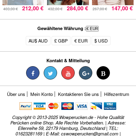
212,00 €
284,00 €
147,00 €
403,00 €
432,00 €
267,00 €
Gewähltene Währung :
€ EUR
AU$ AUD
£ GBP
€ EUR
$ USD
Kontakt & Mitteilung
Über uns
Mein Konto
Kontaktieren Sie uns
Hilfezentrum
Copyright © 2013-2025 Wowperucken.de - Hohe Qualität
Perücken online Shop. Alle Rechte Vorbehalten. | Adresse:
Ellenreihe 59, 22179 Hamburg, Deutschland | TEL:
01623281169 | E-Mail:
cswowperucken@gmail.com
|